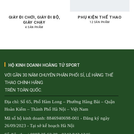
GIÀY ĐI CHƠI, GIÀY ĐI BỘ,
PHỤ KIỆN THỂ THAO
GIÀY CHẠY
12 SẢN PHẨM
4 SẢN PHẨM
HỘ KINH DOANH HOÀNG TỬ SPORT
VỚI GẦN 30 NĂM CHUYÊN PHÂN PHỐI SỈ, LẺ HÀNG THỂ
THAO CHÍNH HÃNG
TRÊN TOÀN QUỐC.
Địa chỉ: Số 65, Phố Hàm Long – Phường Hàng Bài – Quận
Hoàn Kiếm – Thành Phố Hà Nội – Việt Nam
Mã số hộ kinh doanh: 8846940698-001 - Đăng ký ngày
26/09/2023 - Tại sở kế hoạch Hà Nội