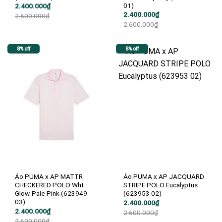
01)
Giá
Giá
2.400.000
₫
gốc
hiện
Giá
Giá
2.400.000
₫
2.600.000
₫
là:
tại
gốc
hiện
2.600.000
₫
2.600.000₫.
là:
là:
tại
2.400.000₫.
2.600.000₫.
là:
2.400.000₫.
8% off
8% off
Áo PUMA x AP MATTR
Áo PUMA x AP JACQUARD
CHECKERED POLO Wht
STRIPE POLO Eucalyptus
Glow-Pale Pink (623949
(623953 02)
03)
Giá
Giá
2.400.000
₫
gốc
hiện
Giá
Giá
2.400.000
₫
2.600.000
₫
là:
tại
gốc
hiện
2.600.000
₫
2.600.000₫.
là: