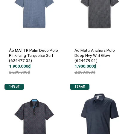
Áo MATTR Palm Deco Polo
Áo Mattr Anchors Polo
Pink Icing-Turquoise Surf
Deep Nvy-Wht Glow
(624477 02)
(624479 01)
Giá
Giá
Giá
Giá
1.900.000
₫
1.900.000
₫
gốc
hiện
gốc
hiện
2.200.000
₫
2.200.000
₫
là:
tại
là:
tại
2.200.000₫.
là:
2.200.000₫.
là:
1.900.000₫.
1.900.000₫.
14% off
13% off