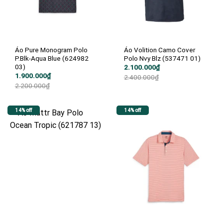
Áo Pure Monogram Polo
Áo Volition Camo Cover
P.Blk-Aqua Blue (624982
Polo Nvy Blz (537471 01)
03)
Giá
Giá
2.100.000
₫
gốc
hiện
Giá
Giá
1.900.000
₫
2.400.000
₫
là:
tại
gốc
hiện
2.200.000
₫
2.400.000₫.
là:
là:
tại
2.100.000₫.
2.200.000₫.
là:
1.900.000₫.
14% off
14% off