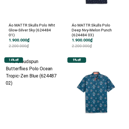
Áo MATTR Skulls Polo Wht
Áo MATTR Skulls Polo
Glow-Silver Sky (624484
Deep Nvy-Melon Punch
01)
(624484 03)
Giá
Giá
Giá
Giá
1.900.000
₫
1.900.000
₫
gốc
hiện
gốc
hiện
2.200.000
₫
2.200.000
₫
là:
tại
là:
tại
2.200.000₫.
là:
2.200.000₫.
là:
1.900.000₫.
1.900.000₫.
14% off
9% off