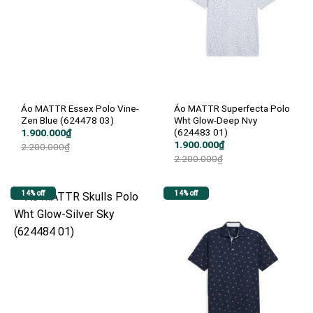
Áo MATTR Essex Polo Vine-
Áo MATTR Superfecta Polo
Zen Blue (624478 03)
Wht Glow-Deep Nvy
(624483 01)
Giá
Giá
1.900.000
₫
gốc
hiện
Giá
Giá
1.900.000
₫
2.200.000
₫
là:
tại
gốc
hiện
2.200.000
₫
2.200.000₫.
là:
là:
tại
1.900.000₫.
2.200.000₫.
là:
1.900.000₫.
14% off
14% off