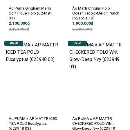
Áo Puma Gingham Men’s
Áo Mattr Circular Polo
Golf Pique Polo (624491
Ocean Tropic-Melon Punch
01)
(621551 10)
Giá
Giá
Giá
Giá
2.100.000
₫
1.900.000
₫
gốc
hiện
gốc
hiện
2.400.000
₫
2.200.000
₫
là:
tại
là:
tại
2.400.000₫.
là:
2.200.000₫.
là:
2.100.000₫.
1.900.000₫.
8% off
8% off
Áo PUMA x AP MATTR ICED
Áo PUMA x AP MATTR
TEA POLO Eucalyptus
CHECKERED POLO Wht
(623948 03)
Glow-Deep Nvy (623949