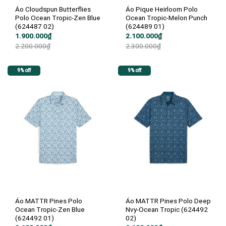
Áo Cloudspun Butterflies
Áo Pique Heirloom Polo
Polo Ocean Tropic-Zen Blue
Ocean Tropic-Melon Punch
(624487 02)
(624489 01)
Giá
Giá
Giá
Giá
1.900.000
₫
2.100.000
₫
gốc
hiện
gốc
hiện
2.200.000
₫
2.300.000
₫
là:
tại
là:
tại
2.200.000₫.
là:
2.300.000₫.
là:
1.900.000₫.
2.100.000₫.
9% off
9% off
Áo MATTR Pines Polo
Áo MATTR Pines Polo Deep
Ocean Tropic-Zen Blue
Nvy-Ocean Tropic (624492
(624492 01)
02)