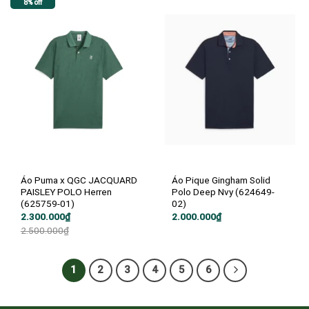
8% off
Áo Puma x QGC JACQUARD
Áo Pique Gingham Solid
PAISLEY POLO Herren
Polo Deep Nvy (624649-
(625759-01)
02)
Giá
Giá
2.300.000
₫
2.000.000
₫
gốc
hiện
2.500.000
₫
là:
tại
2.500.000₫.
là:
2.300.000₫.
1
2
3
4
5
6