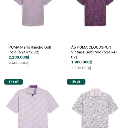
PUMA Men’s Rancho Golf
Áo PUMA CLOUDSPUN
Polo (624479 02)
Vintage Golf Polo (624647
02)
Giá
Giá
2.200.000
₫
gốc
hiện
Giá
Giá
1.900.000
₫
2.400.000
₫
là:
tại
gốc
hiện
2.200.000
₫
2.400.000₫.
là:
là:
tại
2.200.000₫.
2.200.000₫.
là:
1.900.000₫.
14% off
8% off