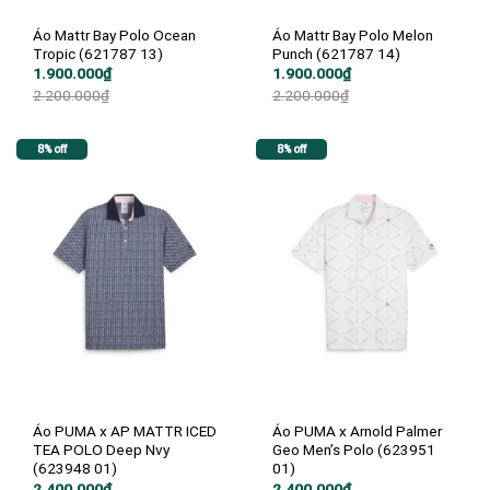
Áo Mattr Bay Polo Ocean
Áo Mattr Bay Polo Melon
Tropic (621787 13)
Punch (621787 14)
Giá
Giá
Giá
Giá
1.900.000
₫
1.900.000
₫
gốc
hiện
gốc
hiện
2.200.000
₫
2.200.000
₫
là:
tại
là:
tại
2.200.000₫.
là:
2.200.000₫.
là:
1.900.000₫.
1.900.000₫.
8% off
8% off
Áo PUMA x AP MATTR ICED
Áo PUMA x Arnold Palmer
TEA POLO Deep Nvy
Geo Men’s Polo (623951
(623948 01)
01)
Giá
Giá
Giá
Giá
2.400.000
₫
2.400.000
₫