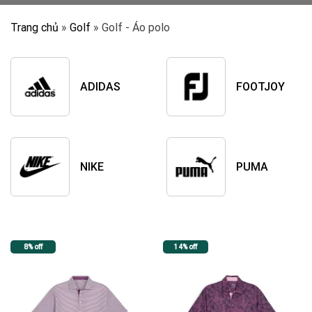
Trang chủ
»
Golf
»
Golf - Áo polo
ADIDAS
FOOTJOY
NIKE
PUMA
8% off
14% off