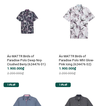
Áo MATTR Birds of
Áo MATTR Birds of
Paradise Polo Deep Nvy-
Paradise Polo Wht Glow-
Crushed Berry (624476 01)
Pink Icing (624476 02)
Giá
Giá
Giá
Giá
1.900.000
₫
1.900.000
₫
gốc
hiện
gốc
hiện
2.200.000
₫
2.200.000
₫
là:
tại
là:
tại
2.200.000₫.
là:
2.200.000₫.
là:
1.900.000₫.
1.900.000₫.
14% off
14% off