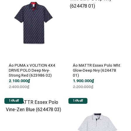
Áo PUMA x VOLITION 4X4
Áo MATTR Essex Polo Wht
DRIVE POLO Deep Nvy-
Glow-Deep Nvy (624478
Strong Red (623986 02)
01)
Giá
Giá
Giá
Giá
2.100.000
₫
1.900.000
₫
gốc
hiện
gốc
hiện
2.400.000
₫
2.200.000
₫
là:
tại
là:
tại
2.400.000₫.
là:
2.200.000₫.
là:
2.100.000₫.
1.900.000₫.
14% off
14% off