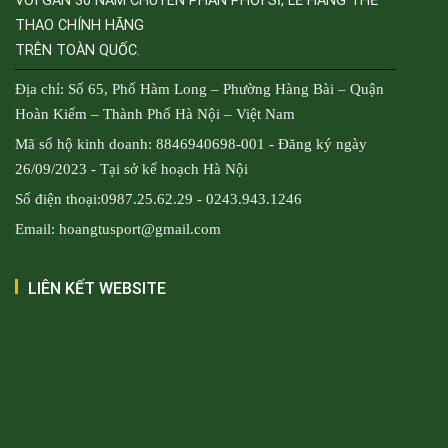
VỚI GẦN 30 NĂM CHUYÊN PHÂN PHỐI SỈ, LẺ HÀNG THỂ
THAO CHÍNH HÃNG
TRÊN TOÀN QUỐC.
Địa chỉ: Số 65, Phố Hàm Long – Phường Hàng Bài – Quận
Hoàn Kiếm – Thành Phố Hà Nội – Việt Nam
Mã số hộ kinh doanh: 8846940698-001 - Đăng ký ngày
26/09/2023 - Tại sở kế hoạch Hà Nội
Số điện thoại:0987.25.62.29 - 0243.943.1246
Email: hoangtusport@gmail.com
LIÊN KẾT WEBSITE