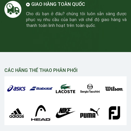
GIAO HÀNG TOÀN QUỐC
Cho dù bạn ở đâu? chúng tôi luôn sẵn sàng được
phục vụ nhu cầu của bạn với chế độ giao hàng và
thanh toán linh hoạt trên toàn quốc.
CÁC HÃNG THỂ THAO PHÂN PHỐI