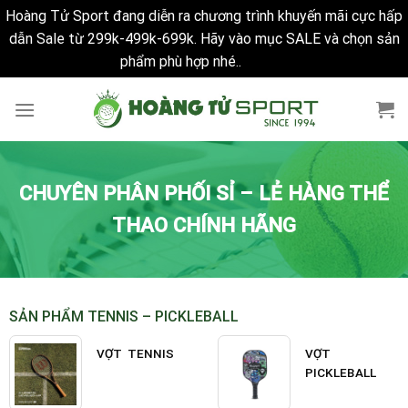
Hoàng Tử Sport đang diễn ra chương trình khuyến mãi cực hấp
dẫn Sale từ 299k-499k-699k. Hãy vào mục SALE và chọn sản
phẩm phù hợp nhé..
Bỏ qua
Skip
to
content
CHUYÊN PHÂN PHỐI SỈ – LẺ HÀNG THỂ
THAO CHÍNH HÃNG
SẢN PHẨM TENNIS – PICKLEBALL
VỢT TENNIS
VỢT
PICKLEBALL