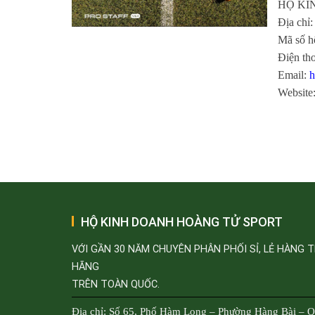
HỘ KI
Địa chỉ
Mã số h
Điện th
Email:
h
Website
HỘ KINH DOANH HOÀNG TỬ SPORT
VỚI GẦN 30 NĂM CHUYÊN PHÂN PHỐI SỈ, LẺ HÀNG 
HÃNG
TRÊN TOÀN QUỐC.
Địa chỉ: Số 65, Phố Hàm Long – Phường Hàng Bài – 