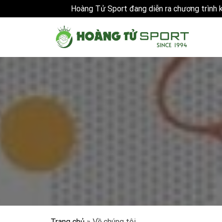
Hoàng Tử Sport đang diễn ra chương trình
Skip
to
content
Trang chủ
»
Về chúng tôi