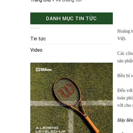
DANH MỤC TIN TỨC
Hoàng tử
Tin tức
Việt.
Video
Các côn
sản phẩm
Bền bỉ v
Đến với 
toàn phù
vời cho 
Hãy liên