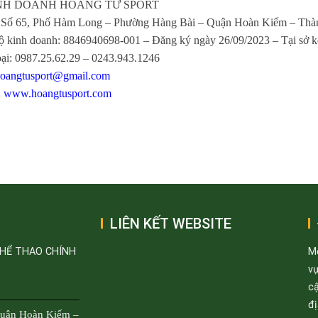
NH DOANH HOÀNG TỬ SPORT
: Số 65, Phố Hàm Long – Phường Hàng Bài – Quận Hoàn Kiếm – Thà
ộ kinh doanh: 8846940698-001 – Đăng ký ngày 26/09/2023 – Tại sở 
oại: 0987.25.62.29 – 0243.943.1246
oangtusport@gmail.com
:
www.hoangtusport.com
LIÊN KẾT WEBSITE
THỂ THAO CHÍNH
M
v
cậ
đị
Quận Hoàn Kiếm –