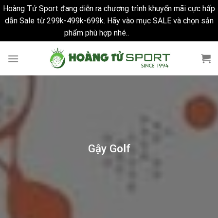
Hoàng Tử Sport đang diễn ra chương trình khuyến mãi cực hấp
dẫn Sale từ 299k-499k-699k. Hãy vào mục SALE và chọn sản
phẩm phù hợp nhé..
Bỏ qua
Skip
to
content
Gậy Golf