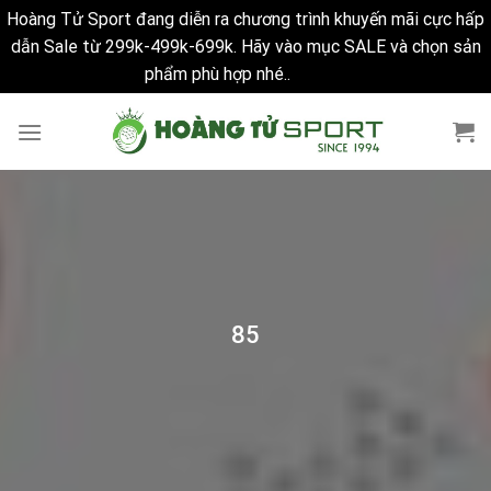
Hoàng Tử Sport đang diễn ra chương trình khuyến mãi cực hấp
dẫn Sale từ 299k-499k-699k. Hãy vào mục SALE và chọn sản
phẩm phù hợp nhé..
Bỏ qua
Skip
to
content
85