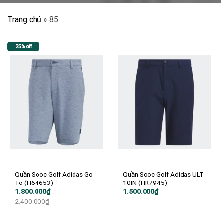
Trang chủ
»
85
25% off
Quần Sooc Golf Adidas Go-
Quần Sooc Golf Adidas ULT
To (H64653)
10IN (HR7945)
Giá
Giá
1.800.000
₫
1.500.000
₫
gốc
hiện
2.400.000
₫
là:
tại
2.400.000₫.
là:
1.800.000₫.