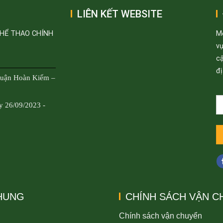
LIÊN KẾT WEBSITE
THỂ THAO CHÍNH
M
v
cậ
đị
Quận Hoàn Kiếm –
y 26/09/2023 -
CHUNG
CHÍNH SÁCH VẬN C
Chính sách vận chuyển