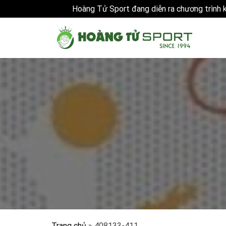
Hoàng Tử Sport đang diễn ra chương trình
Skip
to
content
Trang chủ
»
408133-411