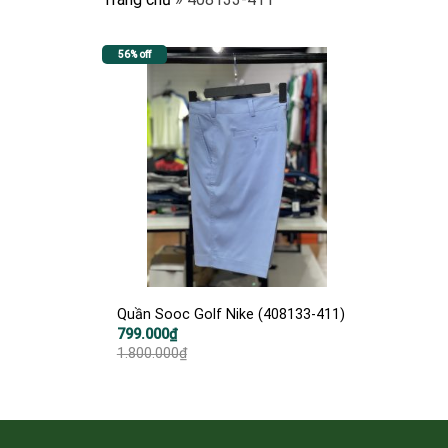
56% off
Quần Sooc Golf Nike (408133-411)
Giá
Giá
799.000
₫
gốc
hiện
1.800.000
₫
là:
tại
1.800.000₫.
là:
799.000₫.