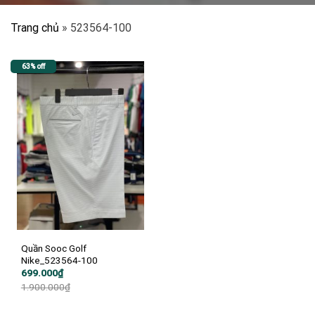
Trang chủ
»
523564-100
63% off
Quần Sooc Golf
Nike_523564-100
Giá
Giá
699.000
₫
gốc
hiện
1.900.000
₫
là:
tại
1.900.000₫.
là:
699.000₫.