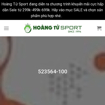
Hoàng Tử Sport đang diễn ra chương trình khuyến mãi cực hấp
dẫn Sale từ 299k-499k-699k. Hãy vào mục SALE và chọn sản
phẩm phù hợp nhé..
Bỏ qua
Skip
to
content
523564-100