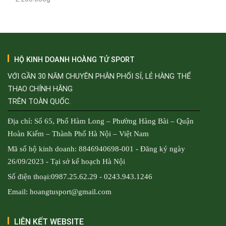
là:
tại
2.200.000₫.
là:
1.500.000₫.
HỘ KINH DOANH HOÀNG TỬ SPORT
VỚI GẦN 30 NĂM CHUYÊN PHÂN PHỐI SỈ, LẺ HÀNG THỂ
THAO CHÍNH HÃNG
TRÊN TOÀN QUỐC.
Địa chỉ: Số 65, Phố Hàm Long – Phường Hàng Bài – Quận
Hoàn Kiếm – Thành Phố Hà Nội – Việt Nam
Mã số hộ kinh doanh: 8846940698-001 - Đăng ký ngày
26/09/2023 - Tại sở kế hoạch Hà Nội
Số điện thoại:0987.25.62.29 - 0243.943.1246
Email: hoangtusport@gmail.com
LIÊN KẾT WEBSITE