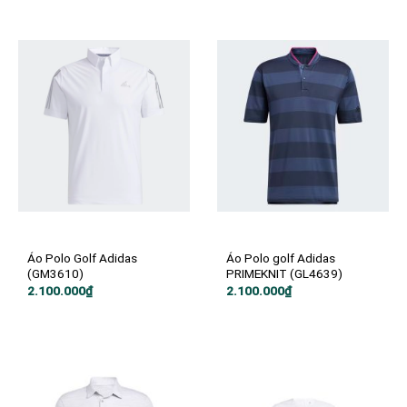
1.800.000₫.
Áo Polo Golf Adidas
Áo Polo golf Adidas
(GM3610)
PRIMEKNIT (GL4639)
2.100.000
₫
2.100.000
₫