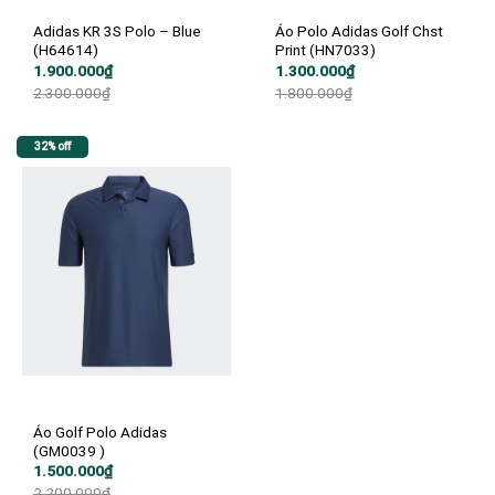
Adidas KR 3S Polo – Blue
Áo Polo Adidas Golf Chst
(H64614)
Print (HN7033)
Giá
Giá
Giá
Giá
1.900.000
₫
1.300.000
₫
gốc
hiện
gốc
hiện
2.300.000
₫
1.800.000
₫
là:
tại
là:
tại
2.300.000₫.
là:
1.800.000₫.
là:
1.900.000₫.
1.300.000₫.
32% off
Áo Golf Polo Adidas
(GM0039 )
Giá
Giá
1.500.000
₫
gốc
hiện
2.200.000
₫