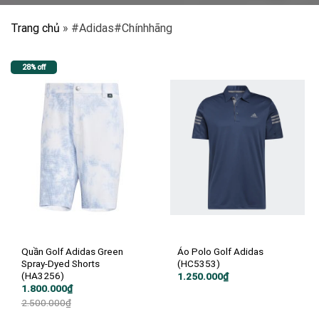
Trang chủ
»
#Adidas#Chínhhãng
28% off
Quần Golf Adidas Green
Áo Polo Golf Adidas
Spray-Dyed Shorts
(HC5353)
(HA3256)
1.250.000
₫
Giá
Giá
1.800.000
₫
gốc
hiện
2.500.000
₫
là:
tại
2.500.000₫.
là: