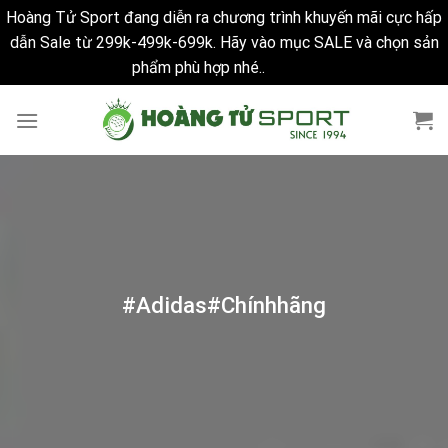
Hoàng Tử Sport đang diễn ra chương trình khuyến mãi cực hấp
dẫn Sale từ 299k-499k-699k. Hãy vào mục SALE và chọn sản
phẩm phù hợp nhé..
Bỏ qua
Skip
to
content
#Adidas#Chínhhãng