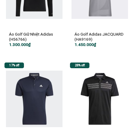
Áo Golf Giữ Nhiệt Adidas
Áo Golf Adidas JACQUARD
(H56766)
(HA9169)
1.300.000
₫
1.450.000
₫
17% off
28% off