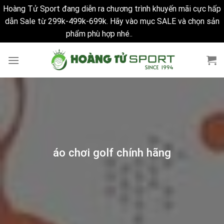
Hoàng Tử Sport đang diễn ra chương trình khuyến mãi cực hấp
dẫn Sale từ 299k-499k-699k. Hãy vào mục SALE và chọn sản
phẩm phù hợp nhé..
Bỏ qua
Skip
to
content
áo chơi golf chính hãng