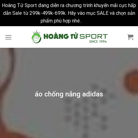
Hoàng Tử Sport đang diễn ra chương trình khuyến mãi cực hấp
dẫn Sale từ 299k-499k-699k. Hãy vào mục SALE và chọn sản
phẩm phù hợp nhé..
Bỏ qua
Skip
to
content
áo chống nắng adidas