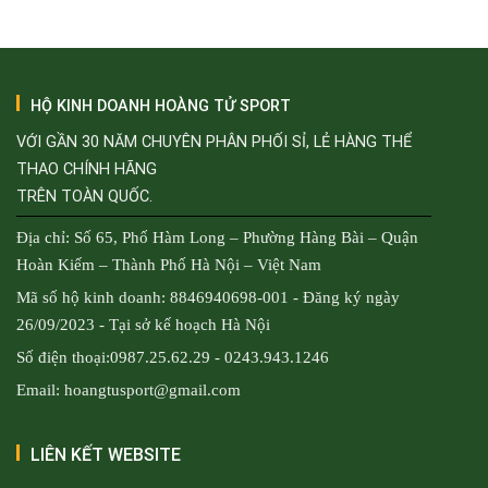
1.950.000₫.
HỘ KINH DOANH HOÀNG TỬ SPORT
VỚI GẦN 30 NĂM CHUYÊN PHÂN PHỐI SỈ, LẺ HÀNG THỂ
THAO CHÍNH HÃNG
TRÊN TOÀN QUỐC.
Địa chỉ: Số 65, Phố Hàm Long – Phường Hàng Bài – Quận
Hoàn Kiếm – Thành Phố Hà Nội – Việt Nam
Mã số hộ kinh doanh: 8846940698-001 - Đăng ký ngày
26/09/2023 - Tại sở kế hoạch Hà Nội
Số điện thoại:0987.25.62.29 - 0243.943.1246
Email: hoangtusport@gmail.com
LIÊN KẾT WEBSITE