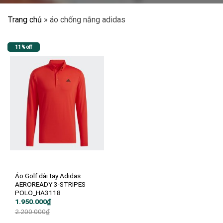
Trang chủ
»
áo chống nắng adidas
11% off
Áo Golf dài tay Adidas
AEROREADY 3-STRIPES
POLO_HA3118
Giá
Giá
1.950.000
₫
gốc
hiện
2.200.000
₫
là:
tại
2.200.000₫.
là: