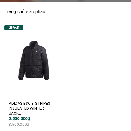
Trang chủ
»
áo phao
29% off
ADIDAS BSC 3-STRIPES
INSULATED WINTER
JACKET
Giá
Giá
2.500.000
₫
gốc
hiện
3.500.000
₫
là:
tại
3.500.000₫.
là: