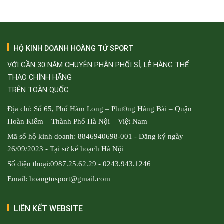
2.500.000₫.
HỘ KINH DOANH HOÀNG TỬ SPORT
VỚI GẦN 30 NĂM CHUYÊN PHÂN PHỐI SỈ, LẺ HÀNG THỂ
THAO CHÍNH HÃNG
TRÊN TOÀN QUỐC.
Địa chỉ: Số 65, Phố Hàm Long – Phường Hàng Bài – Quận
Hoàn Kiếm – Thành Phố Hà Nội – Việt Nam
Mã số hộ kinh doanh: 8846940698-001 - Đăng ký ngày
26/09/2023 - Tại sở kế hoạch Hà Nội
Số điện thoại:0987.25.62.29 - 0243.943.1246
Email: hoangtusport@gmail.com
LIÊN KẾT WEBSITE