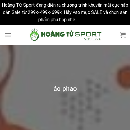
Hoàng Tử Sport đang diễn ra chương trình khuyến mãi cực hấp
dẫn Sale từ 299k-499k-699k. Hãy vào mục SALE và chọn sản
phẩm phù hợp nhé..
Bỏ qua
Skip
to
content
áo phao