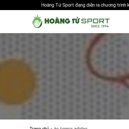
Hoàng Tử Sport đang diễn ra chương trình
Skip
to
content
Trang chủ
»
áo tennis adidas