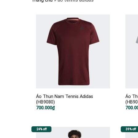
Áo Thun Nam Tennis Adidas
Áo Th
(HB9080)
(HB90
700.000
₫
700.0
24% off
39% off