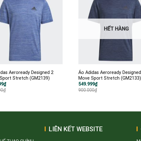
HẾT HÀNG
idas Aeroready Designed 2
Áo Adidas Aeroready Designed
Sport Stretch (GM2139)
Move Sport Stretch (GM2133)
Giá
Giá
99
₫
549.999
₫
gốc
hiện
00
₫
900.000
₫
là:
tại
0₫.
900.000₫.
là:
9₫.
549.999₫.
LIÊN KẾT WEBSITE