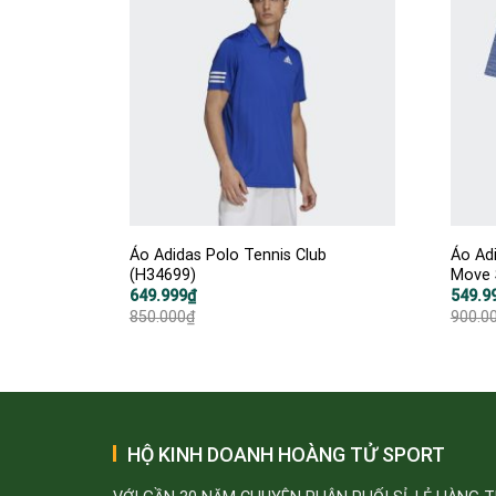
Áo Adidas Polo Tennis Club
Áo Ad
(H34699)
Move 
Giá
Giá
Giá
Giá
649.999
₫
549.9
gốc
hiện
gốc
hiện
850.000
₫
900.0
là:
tại
là:
tại
850.000₫.
là:
900.00
là:
649.999₫.
549.99
HỘ KINH DOANH HOÀNG TỬ SPORT