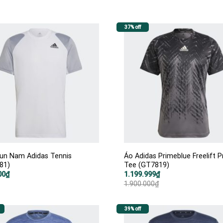
37% off
un Nam Adidas Tennis
Áo Adidas Primeblue Freelift P
81)
Tee (GT7819)
Giá
Giá
00
₫
1.199.999
₫
gốc
hiện
1.900.000
₫
là:
tại
1.900.000₫.
là:
1.199.999₫.
39% off