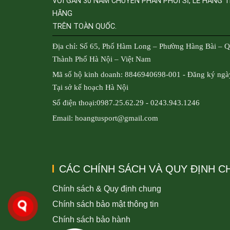
VỚI GẦN 30 NĂM CHUYÊN PHÂN PHỐI SỈ, LẺ HÀNG 
HÃNG
TRÊN TOÀN QUỐC.
Địa chỉ: Số 65, Phố Hàm Long – Phường Hàng Bài – 
Thành Phố Hà Nội – Việt Nam
Mã số hộ kinh doanh: 8846940698-001 - Đăng ký ngà
Tại sở kế hoạch Hà Nội
Số điện thoại:0987.25.62.29 - 0243.943.1246
Email: hoangtusport@gmail.com
CÁC CHÍNH SÁCH VÀ QUY ĐỊNH 
Chính sách & Quy định chung
Chính sách bảo mật thông tin
Chính sách bảo hành