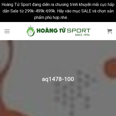
Hoàng Tử Sport đang diễn ra chương trình khuyến mãi cực hấp
dẫn Sale từ 299k-499k-699k. Hãy vào mục SALE và chọn sản
phẩm phù hợp nhé..
Bỏ qua
Skip
to
content
aq1478-100