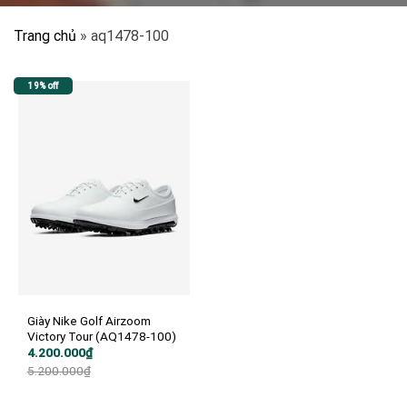
Trang chủ
»
aq1478-100
19% off
Giày Nike Golf Airzoom
Victory Tour (AQ1478-100)
Giá
Giá
4.200.000
₫
gốc
hiện
5.200.000
₫
là:
tại
5.200.000₫.
là:
4.200.000₫.