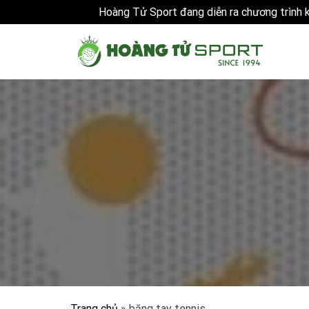
Hoàng Tử Sport đang diễn ra chương trình
Skip
to
content
Trang chủ
»
băng tay tennis