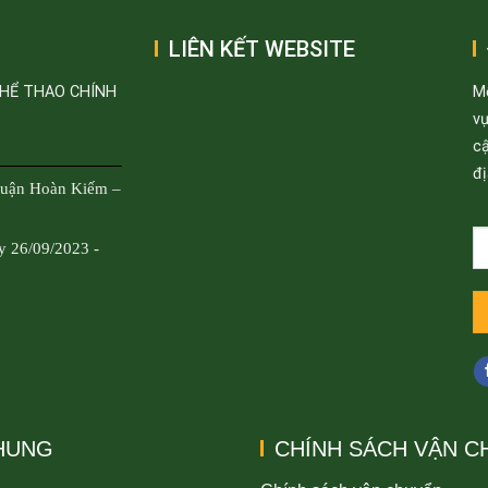
LIÊN KẾT WEBSITE
THỂ THAO CHÍNH
M
v
cậ
đị
Quận Hoàn Kiếm –
y 26/09/2023 -
CHUNG
CHÍNH SÁCH VẬN C