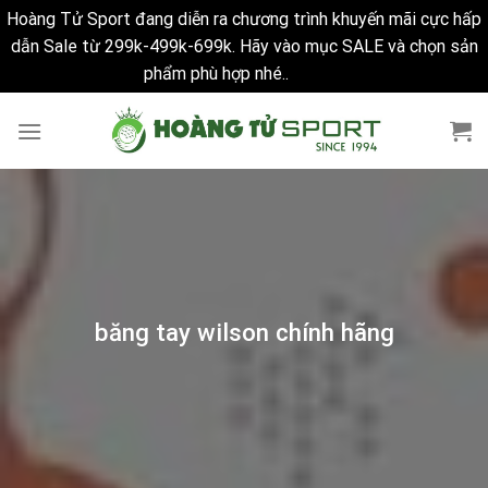
Hoàng Tử Sport đang diễn ra chương trình khuyến mãi cực hấp
dẫn Sale từ 299k-499k-699k. Hãy vào mục SALE và chọn sản
phẩm phù hợp nhé..
Bỏ qua
Skip
to
content
băng tay wilson chính hãng