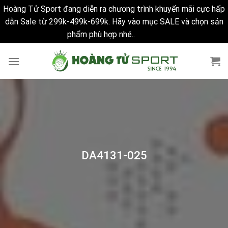
Hoàng Tử Sport đang diễn ra chương trình khuyến mãi cực hấp
dẫn Sale từ 299k-499k-699k. Hãy vào mục SALE và chọn sản
phẩm phù hợp nhé..
Bỏ qua
Skip
to
content
DA4131-025