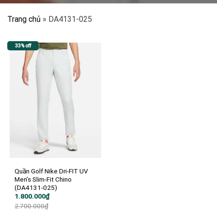
Trang chủ
»
DA4131-025
33% off
Quần Golf Nike Dri-FIT UV
Men’s Slim-Fit Chino
(DA4131-025)
Giá
Giá
1.800.000
₫
gốc
hiện
2.700.000
₫
là:
tại
2.700.000₫.
là: