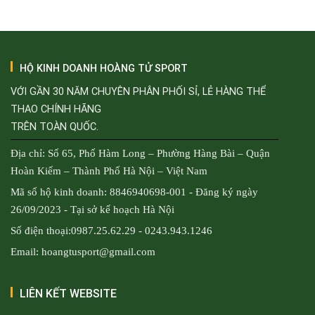
1.800.000₫.
HỘ KINH DOANH HOÀNG TỬ SPORT
VỚI GẦN 30 NĂM CHUYÊN PHÂN PHỐI SỈ, LẺ HÀNG THỂ
THAO CHÍNH HÃNG
TRÊN TOÀN QUỐC.
Địa chỉ: Số 65, Phố Hàm Long – Phường Hàng Bài – Quận
Hoàn Kiếm – Thành Phố Hà Nội – Việt Nam
Mã số hộ kinh doanh: 8846940698-001 - Đăng ký ngày
26/09/2023 - Tại sở kế hoạch Hà Nội
Số điện thoại:0987.25.62.29 - 0243.943.1246
Email: hoangtusport@gmail.com
LIÊN KẾT WEBSITE