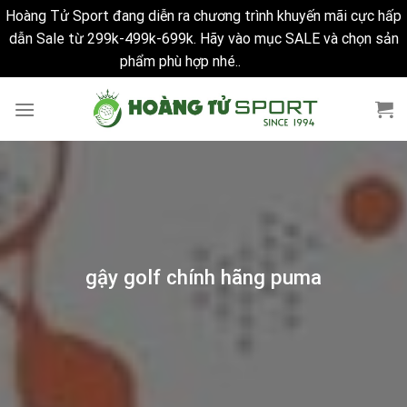
Hoàng Tử Sport đang diễn ra chương trình khuyến mãi cực hấp
dẫn Sale từ 299k-499k-699k. Hãy vào mục SALE và chọn sản
phẩm phù hợp nhé..
Bỏ qua
Skip
to
content
gậy golf chính hãng puma