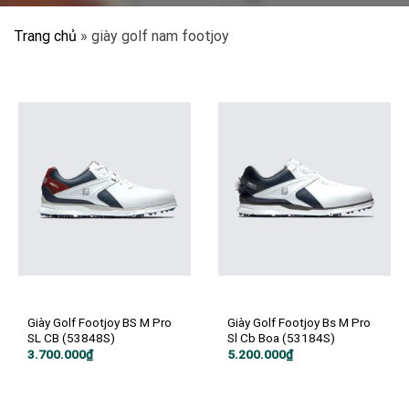
Trang chủ
»
giày golf nam footjoy
Giày Golf Footjoy BS M Pro
Giày Golf Footjoy Bs M Pro
SL CB (53848S)
Sl Cb Boa (53184S)
3.700.000
₫
5.200.000
₫