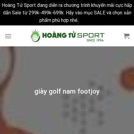
Hoàng Tử Sport đang diễn ra chương trình khuyến mãi cực hấp
dẫn Sale từ 299k-499k-699k. Hãy vào mục SALE và chọn sản
phẩm phù hợp nhé..
Bỏ qua
Skip
to
content
giày golf nam footjoy