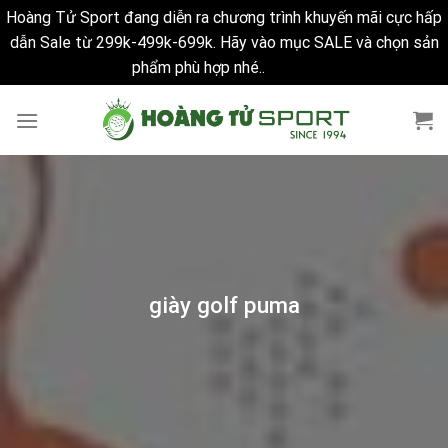
Hoàng Tử Sport đang diễn ra chương trình khuyến mãi cực hấp
dẫn Sale từ 299k-499k-699k. Hãy vào mục SALE và chọn sản
phẩm phù hợp nhé..
Bỏ qua
Skip
to
content
giày golf puma