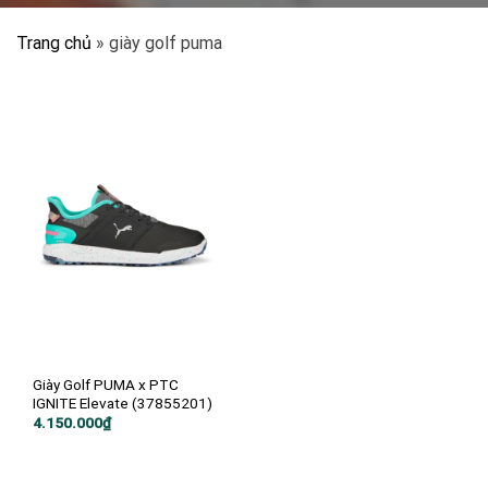
Trang chủ
»
giày golf puma
Giày Golf PUMA x PTC
IGNITE Elevate (37855201)
4.150.000
₫