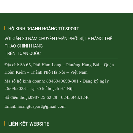
5.600.000₫.
HỘ KINH DOANH HOÀNG TỬ SPORT
VỚI GẦN 30 NĂM CHUYÊN PHÂN PHỐI SỈ, LẺ HÀNG THỂ
THAO CHÍNH HÃNG
TRÊN TOÀN QUỐC.
Địa chỉ: Số 65, Phố Hàm Long – Phường Hàng Bài – Quận
Hoàn Kiếm – Thành Phố Hà Nội – Việt Nam
Mã số hộ kinh doanh: 8846940698-001 - Đăng ký ngày
26/09/2023 - Tại sở kế hoạch Hà Nội
Số điện thoại:0987.25.62.29 - 0243.943.1246
Email: hoangtusport@gmail.com
LIÊN KẾT WEBSITE