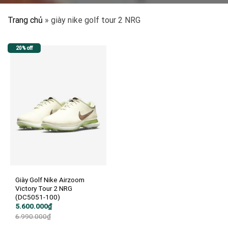
Trang chủ
»
giày nike golf tour 2 NRG
20% off
Giày Golf Nike Airzoom
Victory Tour 2 NRG
(DC5051-100)
Giá
Giá
5.600.000
₫
gốc
hiện
6.990.000
₫
là:
tại
6.990.000₫.
là: