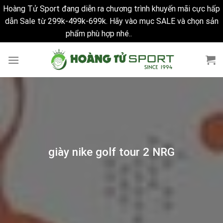
Hoàng Tử Sport đang diễn ra chương trình khuyến mãi cực hấp
dẫn Sale từ 299k-499k-699k. Hãy vào mục SALE và chọn sản
phẩm phù hợp nhé..
Bỏ qua
Skip
to
content
giày nike golf tour 2 NRG