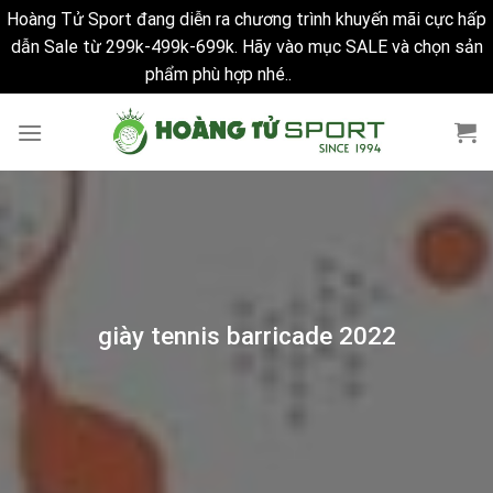
Hoàng Tử Sport đang diễn ra chương trình khuyến mãi cực hấp
dẫn Sale từ 299k-499k-699k. Hãy vào mục SALE và chọn sản
phẩm phù hợp nhé..
Bỏ qua
Skip
to
content
giày tennis barricade 2022