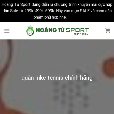
Hoàng Tử Sport đang diễn ra chương trình khuyến mãi cực hấp
dẫn Sale từ 299k-499k-699k. Hãy vào mục SALE và chọn sản
phẩm phù hợp nhé..
Bỏ qua
Skip
to
content
quần nike tennis chính hãng