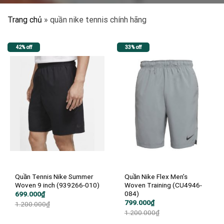
Trang chủ
»
quần nike tennis chính hãng
42% off
33% off
Quần Tennis Nike Summer
Quần Nike Flex Men’s
Woven 9 inch (939266-010)
Woven Training (CU4946-
084)
Giá
Giá
699.000
₫
gốc
hiện
Giá
Giá
799.000
₫
1.200.000
₫
là:
tại
gốc
hiện
1.200.000
₫
1.200.000₫.
là:
là:
tại
699.000₫.
1.200.000₫.
là: