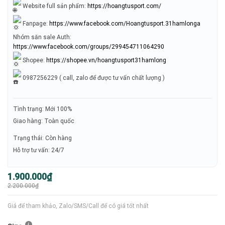
Website full sản phẩm:
https://hoangtusport.com/
Fanpage:
https://www.facebook.com/Hoangtusport.31hamlonga
Nhóm săn sale Auth:
https://www.facebook.com/groups/299454711064290
Shopee:
https://shopee.vn/hoangtusport31hamlong
0987256229 ( call, zalo để được tư vấn chất lượng )
Tình trạng: Mới 100%
Giao hàng: Toàn quốc
Trạng thái: Còn hàng
Hỗ trợ tư vấn: 24/7
Giá
Giá
1.900.000
₫
gốc
hiện
2.200.000
₫
là:
tại
2.200.000₫.
là:
1.900.000₫.
Giá để tham khảo, Zalo/SMS/Call để có giá tốt nhất