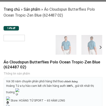
Trang chủ
»
Sản phẩm
»
Áo Cloudspun Butterflies Polo
Ocean Tropic-Zen Blue (624487 02)
14% off
Áo Cloudspun Butterflies Polo Ocean Tropic-Zen Blue
(624487 02)
Thông tin sản phẩm
Với 30 năm chuyên phân phối hàng thể thao 𝒄𝒉𝒊́𝒏𝒉 𝒉𝒂̃𝒏𝒈.
Hoàng Tử a tự hào cam kết chỉ bán hàng auth 𝟏𝟎𝟎% , giá tốt nhất thị
trường
Store: HOÀNG TỬ SPORT – 65 HÀM LONG