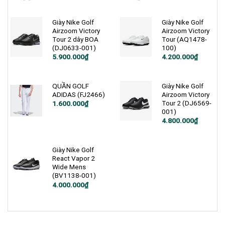
Giày Nike Golf
Giày Nike Golf
Airzoom Victory
Airzoom Victory
Tour 2 dây BOA
Tour (AQ1478-
(DJ0633-001)
100)
Giá
Giá
Giá
Giá
5.900.000
₫
4.200.000
₫
gốc
hiện
gốc
hiện
là:
tại
là:
tại
7.400.000₫.
là:
5.200.000₫.
là:
5.900.000₫.
4.200.000₫.
QUẦN GOLF
Giày Nike Golf
ADIDAS (FJ2466)
Airzoom Victory
Tour 2 (DJ6569-
1.600.000
₫
001)
Giá
Giá
4.800.000
₫
gốc
hiện
là:
tại
6.350.000₫.
là:
4.800.000₫.
Giày Nike Golf
React Vapor 2
Wide Mens
(BV1138-001)
Giá
Giá
4.000.000
₫
gốc
hiện
là:
tại
5.000.000₫.
là:
4.000.000₫.