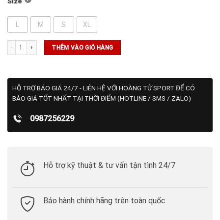
Size
L
M
S
XL
Áo Cloudspun Butterflies Polo Ocean Tropic-Zen Blue (624487 02) số lượng
THÊM VÀO GIỎ HÀNG
HỖ TRỢ BÁO GIÁ 24/7 - LIÊN HỆ VỚI HOÀNG TỬ SPORT ĐỂ CÓ
BÁO GIÁ TỐT NHẤT TẠI THỜI ĐIỂM (HOTLINE / SMS / ZALO)
0987256229
Hỗ trợ kỹ thuật & tư vấn tận tình 24/7
Bảo hành chính hãng trên toàn quốc