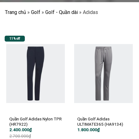
Trang chủ
»
Golf
»
Golf - Quần dài
»
Adidas
11% off
Quần Golf Adidas Nylon TPR
Quần Golf Adidas
(HR7922)
ULTIMATE365 (HA9134)
Giá
Giá
2.400.000
₫
1.800.000
₫
gốc
hiện
2.700.000
₫
là:
tại