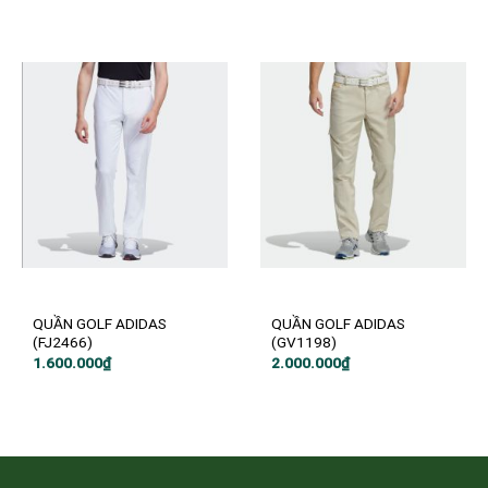
2.700.000₫.
là:
2.400.000₫.
QUẦN GOLF ADIDAS
QUẦN GOLF ADIDAS
(FJ2466)
(GV1198)
1.600.000
₫
2.000.000
₫