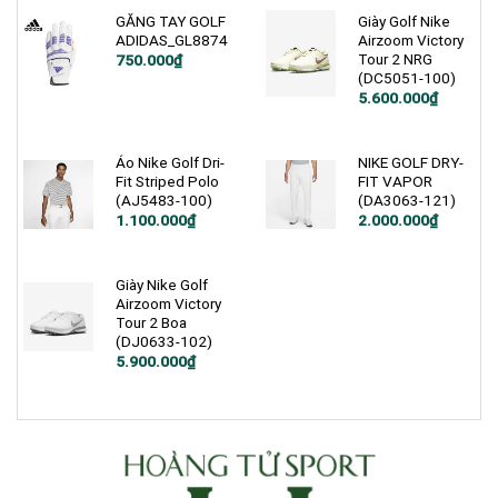
GĂNG TAY GOLF
Giày Golf Nike
ADIDAS_GL8874
Airzoom Victory
Tour 2 NRG
750.000
₫
(DC5051-100)
Giá
Giá
5.600.000
₫
gốc
hiện
là:
tại
6.990.000₫.
là:
5.600.000₫.
Áo Nike Golf Dri-
NIKE GOLF DRY-
Fit Striped Polo
FIT VAPOR
(AJ5483-100)
(DA3063-121)
Giá
Giá
Giá
Giá
1.100.000
₫
2.000.000
₫
gốc
hiện
gốc
hiện
là:
tại
là:
tại
1.900.000₫.
là:
2.800.000₫.
là:
1.100.000₫.
2.000.000₫.
Giày Nike Golf
Airzoom Victory
Tour 2 Boa
(DJ0633-102)
Giá
Giá
5.900.000
₫
gốc
hiện
là:
tại
7.400.000₫.
là:
5.900.000₫.