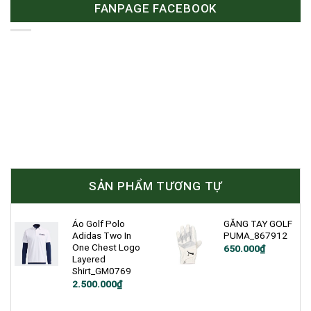
FANPAGE FACEBOOK
SẢN PHẨM TƯƠNG TỰ
Áo Golf Polo
GĂNG TAY GOLF
Adidas Two In
PUMA_867912
One Chest Logo
650.000
₫
Layered
Shirt_GM0769
2.500.000
₫