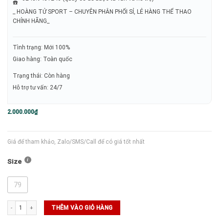
_ HOÀNG TỬ SPORT – CHUYÊN PHÂN PHỐI SỈ, LẺ HÀNG THỂ THAO
CHÍNH HÃNG_
Tình trạng: Mới 100%
Giao hàng: Toàn quốc
Trạng thái: Còn hàng
Hỗ trợ tư vấn: 24/7
2.000.000
₫
Giá để tham khảo, Zalo/SMS/Call để có giá tốt nhất
Size
79
QUẦN GOLF ADIDAS (GV1198) số lượng
THÊM VÀO GIỎ HÀNG