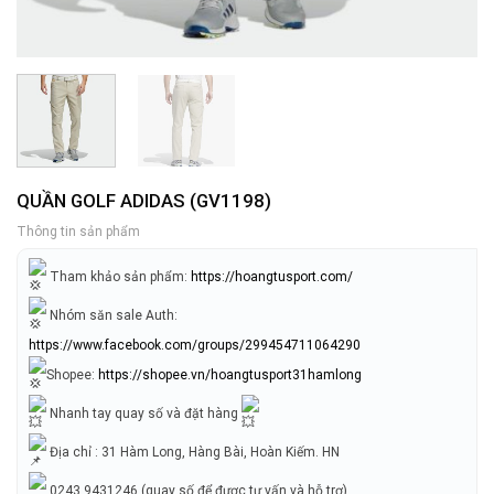
QUẦN GOLF ADIDAS (GV1198)
Thông tin sản phẩm
Tham khảo sản phẩm:
https://hoangtusport.com/
Nhóm săn sale Auth:
https://www.facebook.com/groups/299454711064290
Shopee:
https://shopee.vn/hoangtusport31hamlong
Nhanh tay quay số và đặt hàng
Địa chỉ : 31 Hàm Long, Hàng Bài, Hoàn Kiếm. HN
0243.9431246 (quay số để được tư vấn và hỗ trợ)