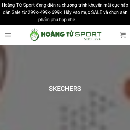
Hoàng Tử Sport đang diễn ra chương trình khuyến mãi cực hấp
dẫn Sale từ 299k-499k-699k. Hãy vào mục SALE và chọn sản
phẩm phù hợp nhé..
Bỏ qua
Skip
to
content
SKECHERS