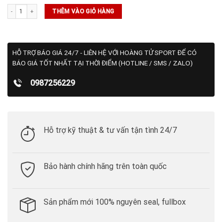
Giày Tennis - Pickleball Skechers Baseline Bully Men's (246115- WBPR) số lượng
THÊM VÀO GIỎ HÀNG
HỖ TRỢ BÁO GIÁ 24/7 - LIÊN HỆ VỚI HOÀNG TỬ SPORT ĐỂ CÓ
BÁO GIÁ TỐT NHẤT TẠI THỜI ĐIỂM (HOTLINE / SMS / ZALO)
0987256229
Hỗ trợ kỹ thuật & tư vấn tận tình 24/7
Bảo hành chính hãng trên toàn quốc
Sản phẩm mới 100% nguyên seal, fullbox