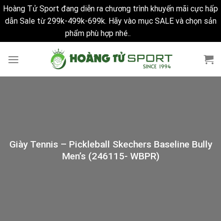
Hoàng Tử Sport đang diễn ra chương trình khuyến mãi cực hấp
dẫn Sale từ 299k-499k-699k. Hãy vào mục SALE và chọn sản
phẩm phù hợp nhé..
Bỏ qua
Skip
to
content
Giày Tennis – Pickleball Skechers Baseline Bully
Men’s (246115- WBPR)