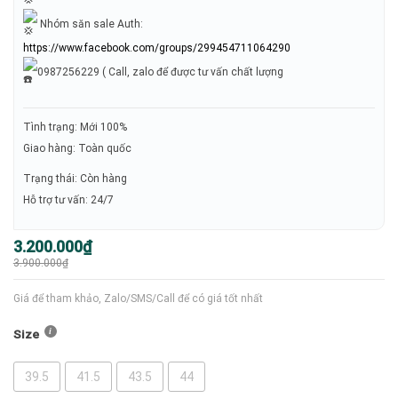
Nhóm săn sale Auth:
https://www.facebook.com/groups/299454711064290
0987256229 ( Call, zalo để được tư vấn chất lượng
Tình trạng: Mới 100%
Giao hàng: Toàn quốc
Trạng thái: Còn hàng
Hỗ trợ tư vấn: 24/7
Giá
Giá
3.200.000
₫
gốc
hiện
3.900.000
₫
là:
tại
3.900.000₫.
là:
3.200.000₫.
Giá để tham khảo, Zalo/SMS/Call để có giá tốt nhất
Size
39.5
41.5
43.5
44