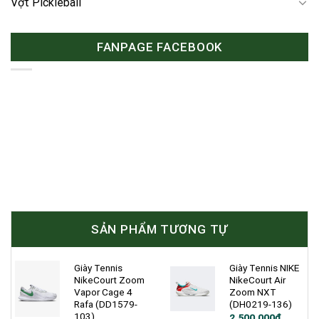
Vợt Pickleball
FANPAGE FACEBOOK
SẢN PHẨM TƯƠNG TỰ
Giày Tennis
Giày Tennis NIKE
NikeCourt Zoom
NikeCourt Air
Vapor Cage 4
Zoom NXT
Rafa (DD1579-
(DH0219-136)
103)
Giá
Giá
2.500.000
₫