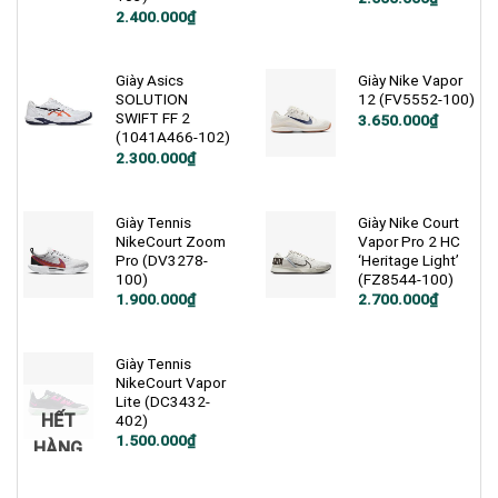
gốc
hiện
Giá
Giá
2.400.000
₫
là:
tại
gốc
hiện
2.900.000₫.
là:
là:
tại
2.500.000₫.
4.600.000₫.
là:
2.400.000₫.
Giày Asics
Giày Nike Vapor
SOLUTION
12 (FV5552-100)
SWIFT FF 2
Giá
Giá
3.650.000
₫
gốc
hiện
(1041A466-102)
là:
tại
2.300.000
₫
4.990.000₫.
là:
3.650.000₫.
Giày Tennis
Giày Nike Court
NikeCourt Zoom
Vapor Pro 2 HC
Pro (DV3278-
‘Heritage Light’
100)
(FZ8544-100)
Giá
Giá
1.900.000
₫
2.700.000
₫
gốc
hiện
là:
tại
3.000.000₫.
là:
1.900.000₫.
Giày Tennis
NikeCourt Vapor
Lite (DC3432-
HẾT
402)
Giá
Giá
1.500.000
₫
HÀNG
gốc
hiện
là:
tại
1.800.000₫.
là:
1.500.000₫.