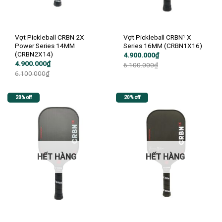
Vợt Pickleball CRBN 2X
Vợt Pickleball CRBN¹ X
Power Series 14MM
Series 16MM (CRBN1X16)
(CRBN2X14)
Giá
Giá
4.900.000
₫
gốc
hiện
Giá
Giá
4.900.000
₫
6.100.000
₫
là:
tại
gốc
hiện
6.100.000
₫
6.100.000₫.
là:
là:
tại
4.900.000₫.
6.100.000₫.
là:
4.900.000₫.
20% off
20% off
HẾT HÀNG
HẾT HÀNG