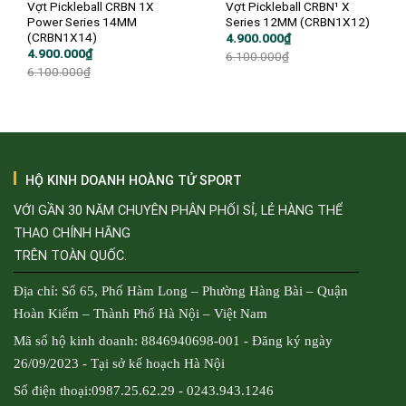
Vợt Pickleball CRBN 1X
Vợt Pickleball CRBN¹ X
Power Series 14MM
Series 12MM (CRBN1X12)
(CRBN1X14)
Giá
Giá
4.900.000
₫
gốc
hiện
Giá
Giá
4.900.000
₫
6.100.000
₫
là:
tại
gốc
hiện
6.100.000
₫
6.100.000₫.
là:
là:
tại
4.900.000₫.
6.100.000₫.
là:
4.900.000₫.
HỘ KINH DOANH HOÀNG TỬ SPORT
VỚI GẦN 30 NĂM CHUYÊN PHÂN PHỐI SỈ, LẺ HÀNG THỂ
THAO CHÍNH HÃNG
TRÊN TOÀN QUỐC.
Địa chỉ: Số 65, Phố Hàm Long – Phường Hàng Bài – Quận
Hoàn Kiếm – Thành Phố Hà Nội – Việt Nam
Mã số hộ kinh doanh: 8846940698-001 - Đăng ký ngày
26/09/2023 - Tại sở kế hoạch Hà Nội
Số điện thoại:0987.25.62.29 - 0243.943.1246