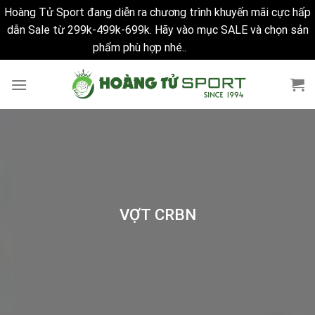
Hoàng Tử Sport đang diễn ra chương trình khuyến mãi cực hấp
dẫn Sale từ 299k-499k-699k. Hãy vào mục SALE và chọn sản
phẩm phù hợp nhé..
Bỏ qua
Skip
to
content
VỢT CRBN