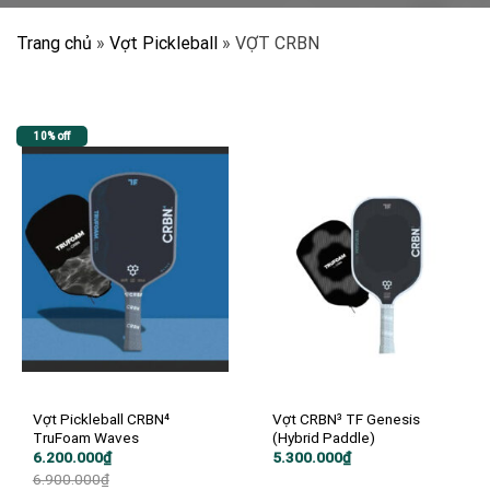
Trang chủ
»
Vợt Pickleball
»
VỢT CRBN
10% off
Vợt Pickleball CRBN⁴
Vợt CRBN³ TF Genesis
TruFoam Waves
(Hybrid Paddle)
Giá
Giá
6.200.000
₫
5.300.000
₫
gốc
hiện
6.900.000
₫
là:
tại