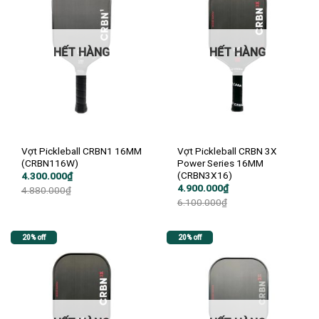
HẾT HÀNG
HẾT HÀNG
Vợt Pickleball CRBN1 16MM
Vợt Pickleball CRBN 3X
(CRBN116W)
Power Series 16MM
(CRBN3X16)
Giá
Giá
4.300.000
₫
gốc
hiện
Giá
Giá
4.900.000
₫
4.880.000
₫
là:
tại
gốc
hiện
6.100.000
₫
4.880.000₫.
là:
là:
tại
4.300.000₫.
6.100.000₫.
là:
4.900.000₫.
20% off
20% off