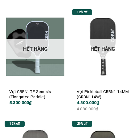
6.900.000₫.
là:
6.200.000₫.
12% off
HẾT HÀNG
HẾT HÀNG
Vợt CRBN¹ TF Genesis
Vợt Pickleball CRBN1 14MM
(Elongated Paddle)
(CRBN114W)
Giá
Giá
5.300.000
₫
4.300.000
₫
gốc
hiện
4.880.000
₫
là:
tại
4.880.000₫.
là:
4.300.000₫.
12% off
20% off