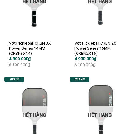
HẾT HÀNG
HẾT HÀNG
Vợt Pickleball CRBN 3X
Vợt Pickleball CRBN 2X
Power Series 14MM
Power Series 16MM
(CRBN3X14)
(CRBN2X16)
Giá
Giá
Giá
Giá
4.900.000
₫
4.900.000
₫
gốc
hiện
gốc
hiện
6.100.000
₫
6.100.000
₫
là:
tại
là:
tại
6.100.000₫.
là:
6.100.000₫.
là:
4.900.000₫.
4.900.000₫.
20% off
20% off
HẾT HÀNG
HẾT HÀNG