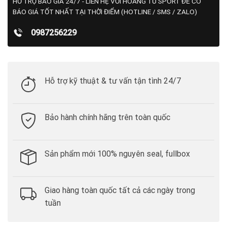
HỖ TRỢ BÁO GIÁ 24/7 - LIÊN HỆ VỚI HOÀNG TỬ SPORT ĐỂ CÓ
BÁO GIÁ TỐT NHẤT TẠI THỜI ĐIỂM (HOTLINE / SMS / ZALO)
0987256229
Hỗ trợ kỹ thuật & tư vấn tận tình 24/7
Bảo hành chính hãng trên toàn quốc
Sản phẩm mới 100% nguyên seal, fullbox
Giao hàng toàn quốc tất cả các ngày trong
tuần