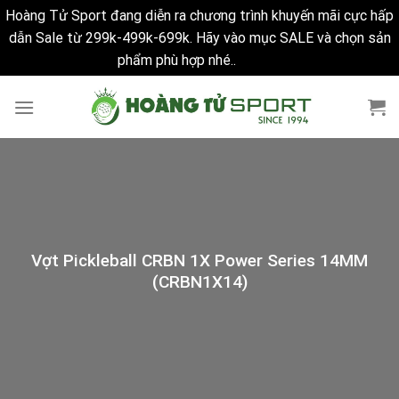
Hoàng Tử Sport đang diễn ra chương trình khuyến mãi cực hấp
dẫn Sale từ 299k-499k-699k. Hãy vào mục SALE và chọn sản
phẩm phù hợp nhé..
Bỏ qua
Skip
to
content
Vợt Pickleball CRBN 1X Power Series 14MM
(CRBN1X14)