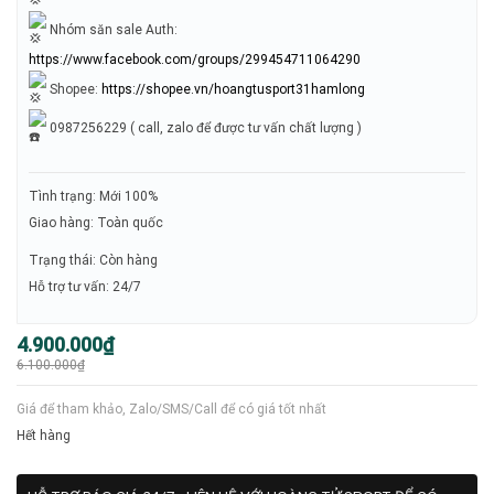
Nhóm săn sale Auth:
https://www.facebook.com/groups/299454711064290
Shopee:
https://shopee.vn/hoangtusport31hamlong
0987256229 ( call, zalo để được tư vấn chất lượng )
Tình trạng: Mới 100%
Giao hàng: Toàn quốc
Trạng thái: Còn hàng
Hỗ trợ tư vấn: 24/7
Giá
Giá
4.900.000
₫
gốc
hiện
6.100.000
₫
là:
tại
6.100.000₫.
là:
4.900.000₫.
Giá để tham khảo, Zalo/SMS/Call để có giá tốt nhất
Hết hàng