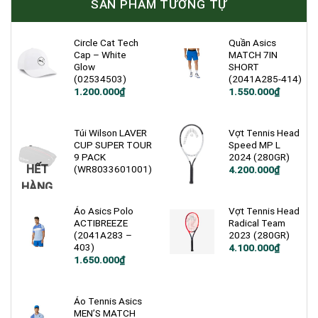
SẢN PHẨM TƯƠNG TỰ
Circle Cat Tech
Quần Asics
Cap – White
MATCH 7IN
Glow
SHORT
(02534503)
(2041A285-414)
1.200.000
₫
1.550.000
₫
Túi Wilson LAVER
Vợt Tennis Head
CUP SUPER TOUR
Speed MP L
9 PACK
2024 (280GR)
HẾT
(WR8033601001)
4.200.000
₫
HÀNG
Áo Asics Polo
Vợt Tennis Head
ACTIBREEZE
Radical Team
(2041A283 –
2023 (280GR)
403)
4.100.000
₫
1.650.000
₫
Áo Tennis Asics
MEN’S MATCH