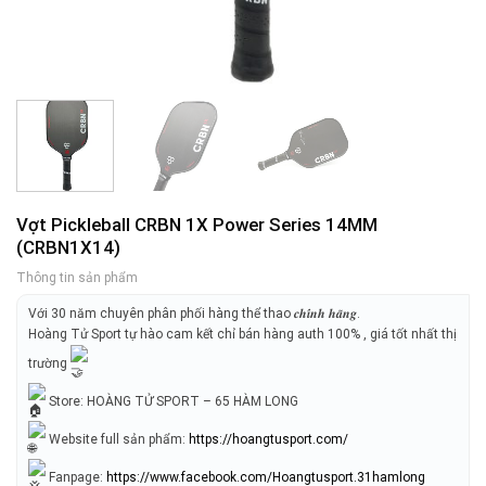
Vợt Pickleball CRBN 1X Power Series 14MM
(CRBN1X14)
Thông tin sản phẩm
Với 30 năm chuyên phân phối hàng thể thao 𝒄𝒉𝒊́𝒏𝒉 𝒉𝒂̃𝒏𝒈.
Hoàng Tử Sport tự hào cam kết chỉ bán hàng auth 100% , giá tốt nhất thị
trường
Store: HOÀNG TỬ SPORT – 65 HÀM LONG
Website full sản phẩm:
https://hoangtusport.com/
Fanpage:
https://www.facebook.com/Hoangtusport.31hamlong