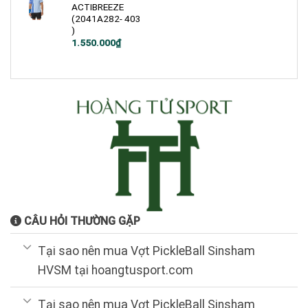
ACTIBREEZE
(2041A282- 403
)
1.550.000
₫
CÂU HỎI THƯỜNG GẶP
Tại sao nên mua Vợt PickleBall Sinsham
HVSM tại hoangtusport.com
Tại sao nên mua Vợt PickleBall Sinsham