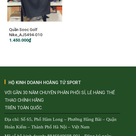
Quần Sooc Golf
Nike_AJ5494-010
1.450.000
₫
HỘ KINH DOANH HOÀNG TỬ SPORT
VỚI GẦN 30 NĂM CHUYÊN PHÂN PHỐI SỈ, LẺ HÀNG THỂ
THAO CHÍNH HÃNG
TRÊN TOÀN QUỐC.
Địa chỉ: Số 65, Phố Hàm Long – Phường Hàng Bài – Quận
Hoàn Kiếm – Thành Phố Hà Nội – Việt Nam
Mã số hộ kinh doanh: 8846940698-001 - Đăng ký ngày