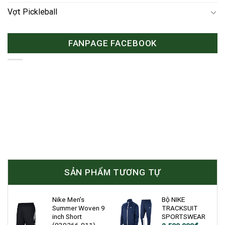
Vợt Pickleball
FANPAGE FACEBOOK
SẢN PHẨM TƯƠNG TỰ
Nike Men’s
Bộ NIKE
Summer Woven 9
TRACKSUIT
inch Short
SPORTSWEAR
(939266-011)