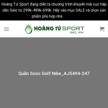
Hoàng Tử Sport đang diễn ra chương trình khuyến mãi cực hấp
dẫn Sale từ 299k-499k-699k. Hãy vào mục SALE và chọn sản
phẩm phù hợp nhé..
Bỏ qua
Skip
to
content
Quần Sooc Golf Nike_AJ5494-247