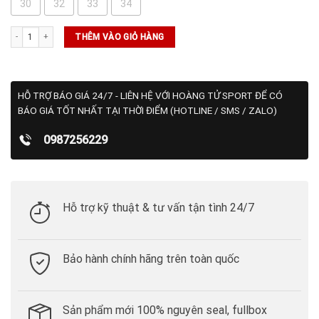
30
32
33
34
Quần Sooc Golf Nike_AJ5494-247 số lượng
THÊM VÀO GIỎ HÀNG
HỖ TRỢ BÁO GIÁ 24/7 - LIÊN HỆ VỚI HOÀNG TỬ SPORT ĐỂ CÓ
BÁO GIÁ TỐT NHẤT TẠI THỜI ĐIỂM (HOTLINE / SMS / ZALO)
0987256229
Hỗ trợ kỹ thuật & tư vấn tận tình 24/7
Bảo hành chính hãng trên toàn quốc
Sản phẩm mới 100% nguyên seal, fullbox