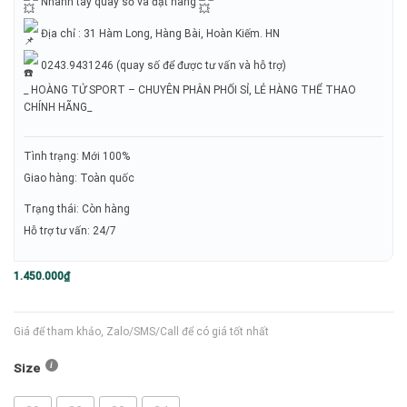
Nhanh tay quay số và đặt hàng
Địa chỉ : 31 Hàm Long, Hàng Bài, Hoàn Kiếm. HN
0243.9431246 (quay số để được tư vấn và hỗ trợ)
_ HOÀNG TỬ SPORT – CHUYÊN PHÂN PHỐI SỈ, LẺ HÀNG THỂ THAO
CHÍNH HÃNG_
Tình trạng: Mới 100%
Giao hàng: Toàn quốc
Trạng thái: Còn hàng
Hỗ trợ tư vấn: 24/7
1.450.000
₫
Giá để tham khảo, Zalo/SMS/Call để có giá tốt nhất
Size