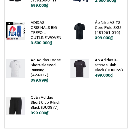
2.500.000
₫
Giá
Giá
699.000
₫
gốc
hiện
là:
tại
1.200.000₫.
là:
699.000₫.
ADIDAS
Áo Nike AS TS
ORIGINALS BIG
Core Polo SKU
TREFOIL
(481961-010)
OUTLINE WOVEN
Giá
Giá
399.000
₫
gốc
hiện
Giá
Giá
3.500.000
₫
là:
tại
gốc
hiện
1.000.000₫.
là:
là:
tại
399.000₫.
4.800.000₫.
là:
3.500.000₫.
Áo Adidas Loose
Áo Adidas 3-
Short-sleeved
Stripes Club
Running
Black (DU0859)
(AZ4077)
Giá
Giá
499.000
₫
gốc
hiện
Giá
Giá
399.999
₫
là:
tại
gốc
hiện
750.000₫.
là:
là:
tại
499.000₫.
800.000₫.
là:
399.999₫.
Quần Adidas
Short Club 9-Inch
Black (DU0877)
Giá
Giá
399.000
₫
gốc
hiện
là:
tại
900.000₫.
là:
399.000₫.