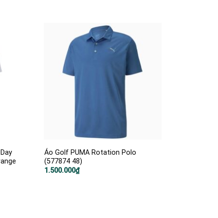
 Day
Áo Golf PUMA Rotation Polo
range
(577874 48)
1.500.000
₫