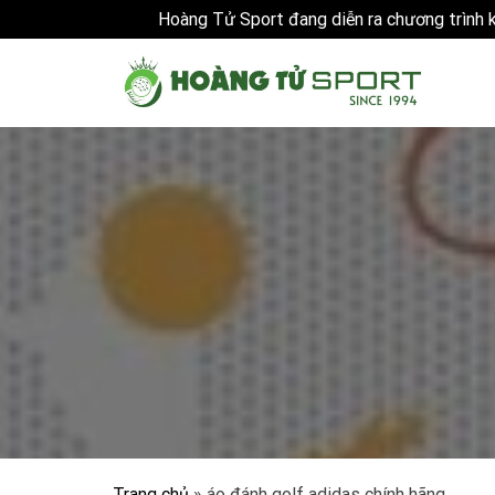
Hoàng Tử Sport đang diễn ra chương trình
Skip
to
content
Trang chủ
»
áo đánh golf adidas chính hãng