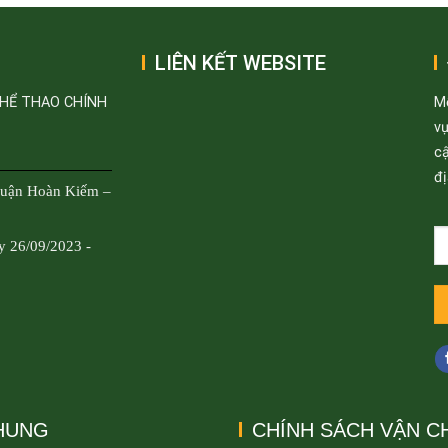
LIÊN KẾT WEBSITE
THỂ THAO CHÍNH
M
v
cậ
đị
Quận Hoàn Kiếm –
y 26/09/2023 -
CHUNG
CHÍNH SÁCH VẬN C