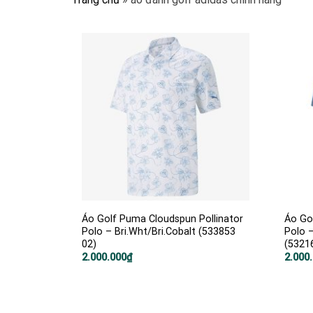
Áo Golf Puma Cloudspun Pollinator
Áo Go
Polo – Bri.Wht/Bri.Cobalt (533853
Polo –
02)
(5321
2.000.000
₫
2.000