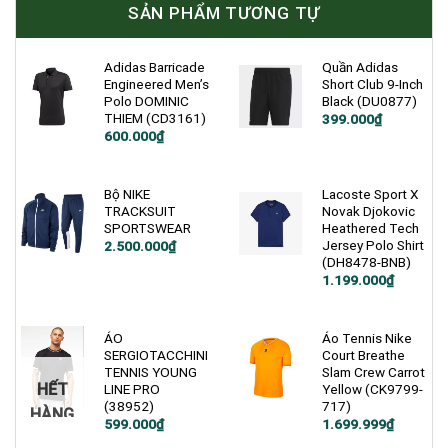
SẢN PHẨM TƯƠNG TỰ
Adidas Barricade
Quần Adidas
Engineered Men’s
Short Club 9-Inch
Polo DOMINIC
Black (DU0877)
THIEM (CD3161)
Giá
Giá
399.000
₫
gốc
hiện
Giá
Giá
600.000
₫
là:
tại
gốc
hiện
900.000₫.
là:
là:
tại
399.000₫.
1.200.000₫.
là:
600.000₫.
Bộ NIKE
Lacoste Sport X
TRACKSUIT
Novak Djokovic
SPORTSWEAR
Heathered Tech
Jersey Polo Shirt
2.500.000
₫
(DH8478-BNB)
Giá
Giá
1.199.000
₫
gốc
hiện
là:
tại
3.200.000₫.
là:
1.199.000₫.
ÁO
Áo Tennis Nike
SERGIOTACCHINI
Court Breathe
TENNIS YOUNG
Slam Crew Carrot
HẾT
LINE PRO
Yellow (CK9799-
(38952)
717)
HÀNG
Giá
Giá
Giá
Giá
599.000
₫
1.699.999
₫
gốc
hiện
gốc
hiện