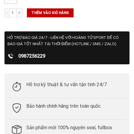
Áo Golf Puma MATTR Sig. Required Polo - Federal Blue/Navy Blazer (532163 02) số
THÊM VÀO GIỎ HÀNG
HỖ TRỢ BÁO GIÁ 24/7 - LIÊN HỆ VỚI HOÀNG TỬ SPORT ĐỂ CÓ
BÁO GIÁ TỐT NHẤT TẠI THỜI ĐIỂM (HOTLINE / SMS / ZALO)
0987256229
Hỗ trợ kỹ thuật & tư vấn tận tình 24/7
Bảo hành chính hãng trên toàn quốc
Sản phẩm mới 100% nguyên seal, fullbox