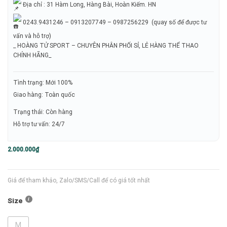
Địa chỉ : 31 Hàm Long, Hàng Bài, Hoàn Kiếm. HN
0243.9431246 – 0913207749 – 0987256229 (quay số để được tư
vấn và hỗ trợ)
_ HOÀNG TỬ SPORT – CHUYÊN PHÂN PHỐI SỈ, LẺ HÀNG THỂ THAO
CHÍNH HÃNG_
Tình trạng: Mới 100%
Giao hàng: Toàn quốc
Trạng thái: Còn hàng
Hỗ trợ tư vấn: 24/7
2.000.000
₫
Giá để tham khảo, Zalo/SMS/Call để có giá tốt nhất
Size
M