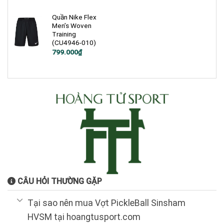
là:
tại
là:
tại
1.200.000₫.
là:
2.600.000₫.
là:
599.000₫.
1.699.999₫.
Quần Nike Flex
Men’s Woven
Training
(CU4946-010)
Giá
Giá
799.000
₫
gốc
hiện
là:
tại
1.200.000₫.
là:
799.000₫.
CÂU HỎI THƯỜNG GẶP
Tại sao nên mua Vợt PickleBall Sinsham
HVSM tại hoangtusport.com