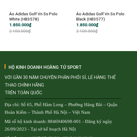
Áo Adidas Golf Vn Ss Polo
Áo Adidas Golf Vn Ss Polo
White (HB3578)
Black (HB3577)
Giá
Giá
Giá
Giá
1.850.000
₫
1.850.000
₫
gốc
hiện
gốc
hiện
2.100.000
₫
2.100.000
₫
là:
tại
là:
tại
2.100.000₫.
là:
2.100.000₫.
là:
1.850.000₫.
1.850.000₫.
HỘ KINH DOANH HOÀNG TỬ SPORT
VỚI GẦN 30 NĂM CHUYÊN PHÂN PHỐI SỈ, LẺ HÀNG THỂ
THAO CHÍNH HÃNG
TRÊN TOÀN QUỐC.
Địa chỉ: Số 65, Phố Hàm Long – Phường Hàng Bài – Quận
Hoàn Kiếm – Thành Phố Hà Nội – Việt Nam
Mã số hộ kinh doanh: 8846940698-001 - Đăng ký ngày
26/09/2023 - Tại sở kế hoạch Hà Nội