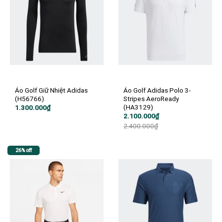
Áo Golf Giữ Nhiệt Adidas
Áo Golf Adidas Polo 3-
(H56766)
Stripes AeroReady
(HA3129)
1.300.000
₫
Giá
Giá
2.100.000
₫
gốc
hiện
2.400.000
₫
là:
tại
2.400.000₫.
là:
2.100.000₫.
26% off