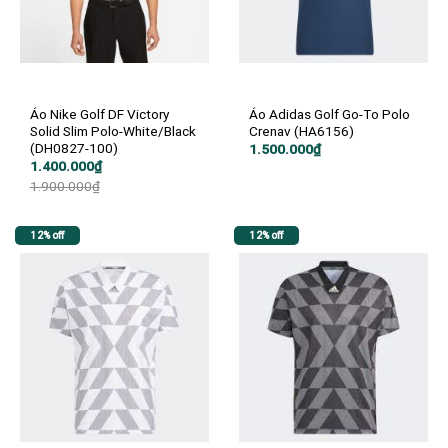
Áo Nike Golf DF Victory
Áo Adidas Golf Go-To Polo
Solid Slim Polo-White/Black
Crenav (HA6156)
(DH0827-100)
1.500.000
₫
Giá
Giá
1.400.000
₫
gốc
hiện
1.900.000
₫
là:
tại
1.900.000₫.
là:
1.400.000₫.
12% off
12% off