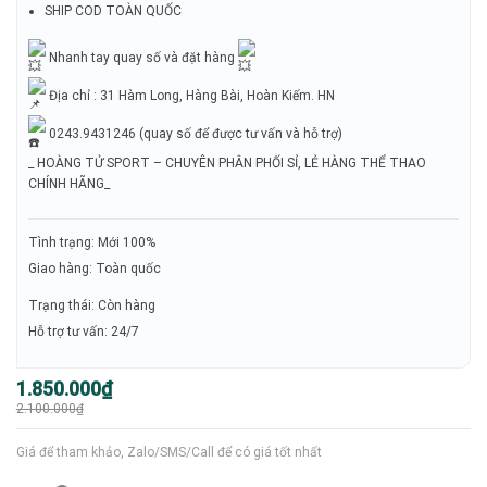
SHIP COD TOÀN QUỐC
Nhanh tay quay số và đặt hàng
Địa chỉ : 31 Hàm Long, Hàng Bài, Hoàn Kiếm. HN
0243.9431246 (quay số để được tư vấn và hỗ trợ)
_ HOÀNG TỬ SPORT – CHUYÊN PHÂN PHỐI SỈ, LẺ HÀNG THỂ THAO
CHÍNH HÃNG_
Tình trạng: Mới 100%
Giao hàng: Toàn quốc
Trạng thái: Còn hàng
Hỗ trợ tư vấn: 24/7
Giá
Giá
1.850.000
₫
gốc
hiện
2.100.000
₫
là:
tại
2.100.000₫.
là:
1.850.000₫.
Giá để tham khảo, Zalo/SMS/Call để có giá tốt nhất