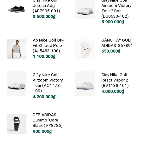
Giày Nike Golf
Giày Nike Golf
Jordan Adg
Airzoom Victory
(AR7995-001)
Tour 2 Boa
(DJ0633-102)
Giá
Giá
3.500.000
₫
gốc
hiện
Giá
Giá
5.900.000
₫
là:
tại
gốc
hiện
4.090.000₫.
là:
là:
tại
3.500.000₫.
7.400.000₫.
là:
5.900.000₫.
Áo Nike Golf Dri-
GĂNG TAY GOLF
Fit Striped Polo
ADIDAS_867891
(AJ5483-100)
650.000
₫
Giá
Giá
1.100.000
₫
gốc
hiện
là:
tại
1.900.000₫.
là:
1.100.000₫.
Giày Nike Golf
Giày Nike Golf
Airzoom Victory
React Vapor 2
Tour (AQ1478-
(BV1138-101)
100)
Giá
Giá
4.000.000
₫
gốc
hiện
Giá
Giá
4.200.000
₫
là:
tại
gốc
hiện
5.000.000₫.
là:
là:
tại
4.000.000₫.
5.200.000₫.
là:
4.200.000₫.
DÉP ADIDAS
Duramo ‘Core
Black ( FY8786)
900.000
₫