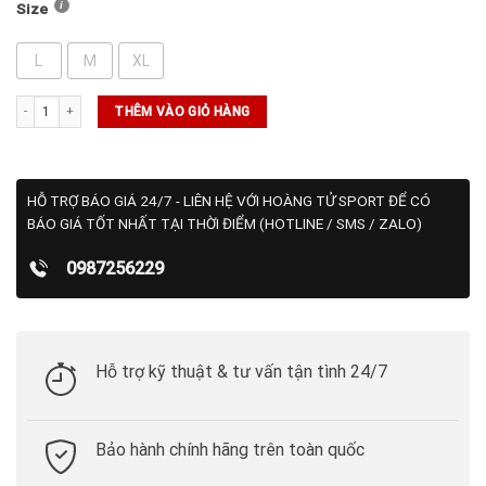
Size
L
M
XL
Áo Adidas Golf Vn Ss Polo Black (HB3577) số lượng
THÊM VÀO GIỎ HÀNG
HỖ TRỢ BÁO GIÁ 24/7 - LIÊN HỆ VỚI HOÀNG TỬ SPORT ĐỂ CÓ
BÁO GIÁ TỐT NHẤT TẠI THỜI ĐIỂM (HOTLINE / SMS / ZALO)
0987256229
Hỗ trợ kỹ thuật & tư vấn tận tình 24/7
Bảo hành chính hãng trên toàn quốc