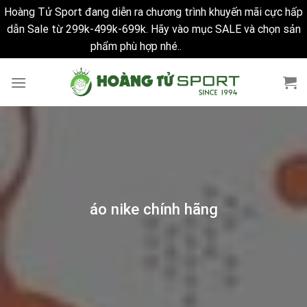
Hoàng Tử Sport đang diễn ra chương trình khuyến mãi cực hấp
dẫn Sale từ 299k-499k-699k. Hãy vào mục SALE và chọn sản
phẩm phù hợp nhé..
Bỏ qua
Skip
to
content
áo nike chính hãng