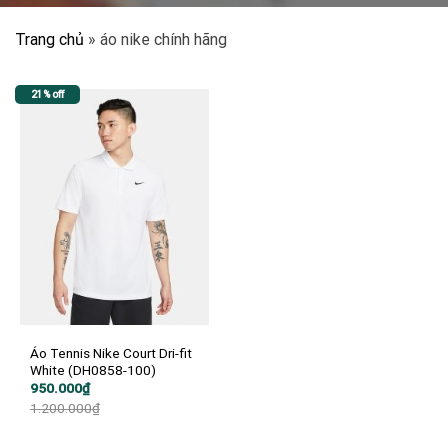
Trang chủ
»
áo nike chính hãng
21% off
Áo Tennis Nike Court Dri-fit
White (DH0858-100)
Giá
Giá
950.000
₫
gốc
hiện
1.200.000
₫
là:
tại
1.200.000₫.
là:
950.000₫.