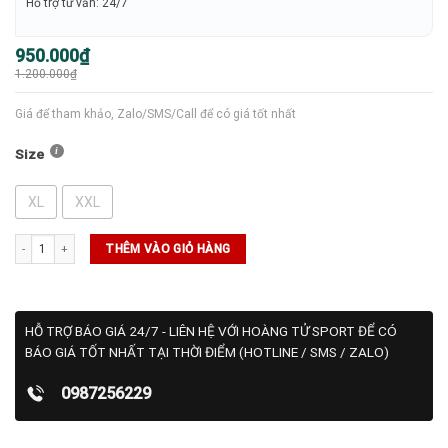
Hỗ trợ tư vấn: 24/7
Giá
Giá
950.000
₫
gốc
hiện
1.200.000
₫
là:
tại
1.200.000₫.
là:
950.000₫.
Giá để tham khảo, Zalo/SMS/Call để có giá tốt nhất
Size
XL
XXL
Áo Tennis Nike Court Dri-fit White (DH0858-100) số lượng
THÊM VÀO GIỎ HÀNG
HỖ TRỢ BÁO GIÁ 24/7 - LIÊN HỆ VỚI HOÀNG TỬ SPORT ĐỂ CÓ
BÁO GIÁ TỐT NHẤT TẠI THỜI ĐIỂM (HOTLINE / SMS / ZALO)
0987256229