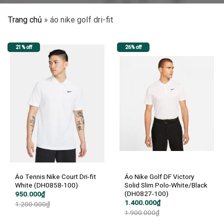
Trang chủ
»
áo nike golf dri-fit
21% off
26% off
Áo Tennis Nike Court Dri-fit
Áo Nike Golf DF Victory
White (DH0858-100)
Solid Slim Polo-White/Black
(DH0827-100)
Giá
Giá
950.000
₫
gốc
hiện
Giá
Giá
1.400.000
₫
1.200.000
₫
là:
tại
gốc
hiện
1.900.000
₫
1.200.000₫.
là:
là:
tại
950.000₫.
1.900.000₫.
là: