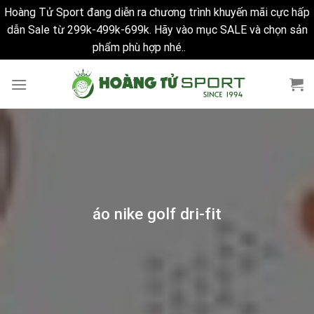
Hoàng Tử Sport đang diễn ra chương trình khuyến mãi cực hấp
dẫn Sale từ 299k-499k-699k. Hãy vào mục SALE và chọn sản
phẩm phù hợp nhé..
Bỏ qua
Skip
to
content
áo nike golf dri-fit