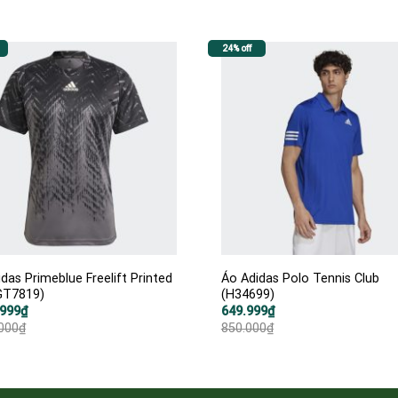
24% off
das Primeblue Freelift Printed
Áo Adidas Polo Tennis Club
GT7819)
(H34699)
Giá
Giá
.999
₫
649.999
₫
gốc
hiện
.000
₫
850.000
₫
là:
tại
000₫.
850.000₫.
là:
999₫.
649.999₫.