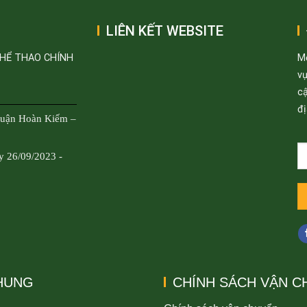
LIÊN KẾT WEBSITE
THỂ THAO CHÍNH
M
v
cậ
đị
Quận Hoàn Kiếm –
y 26/09/2023 -
CHUNG
CHÍNH SÁCH VẬN C