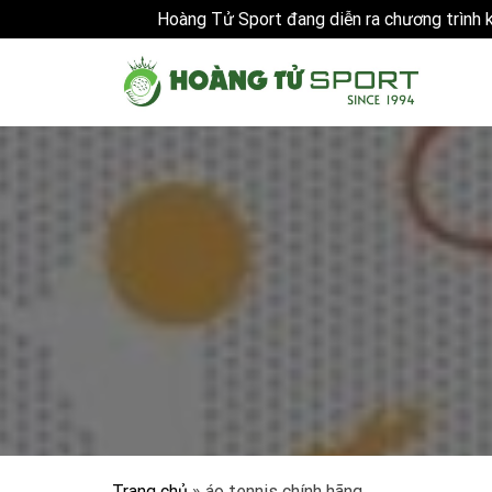
Hoàng Tử Sport đang diễn ra chương trình
Skip
to
content
Trang chủ
»
áo tennis chính hãng