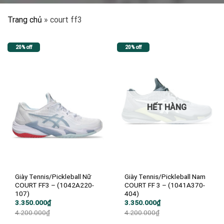
Trang chủ
»
court ff3
20% off
20% off
HẾT HÀNG
Giày Tennis/Pickleball Nữ
Giày Tennis/Pickleball Nam
COURT FF3 – (1042A220-
COURT FF 3 – (1041A370-
107)
404)
Giá
Giá
Giá
Giá
3.350.000
₫
3.350.000
₫
gốc
hiện
gốc
hiện
4.200.000
₫
4.200.000
₫
là:
tại
là:
tại
4.200.000₫.
là:
4.200.000₫.
là: