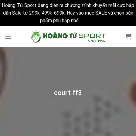
Hoàng Tử Sport đang diễn ra chương trình khuyến mãi cực hấp
dẫn Sale từ 299k-499k-699k. Hãy vào mục SALE và chọn sản
phẩm phù hợp nhé..
Bỏ qua
Skip
to
content
court ff3