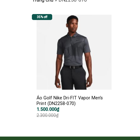
35% off
Áo Golf Nike Dri-FIT Vapor Men’s
Print (DN2258-070)
Giá
Giá
1.500.000
₫
gốc
hiện
2.300.000
₫
là:
tại
2.300.000₫.
là:
1.500.000₫.