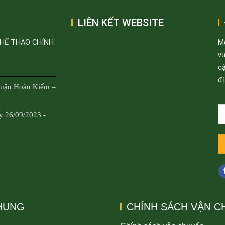
LIÊN KẾT WEBSITE
THỂ THAO CHÍNH
M
v
cậ
đị
Quận Hoàn Kiếm –
y 26/09/2023 -
CHUNG
CHÍNH SÁCH VẬN C