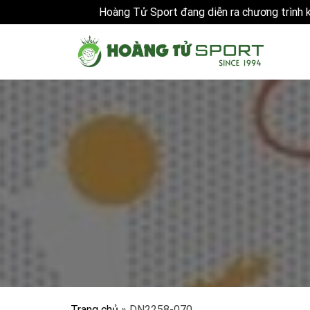
Hoàng Tử Sport đang diễn ra chương trình
Skip
to
content
Trang chủ
»
DN2258-070