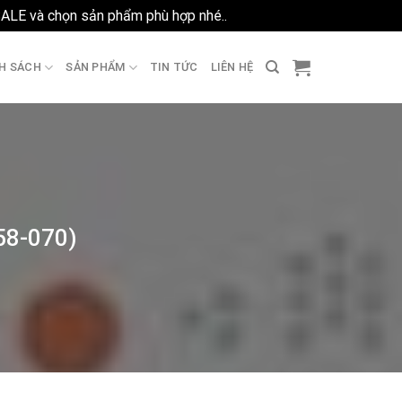
SALE và chọn sản phẩm phù hợp nhé..
Bỏ qua
H SÁCH
SẢN PHẨM
TIN TỨC
LIÊN HỆ
258-070)