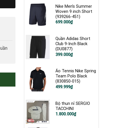
1.900.000₫.
là:
699.999₫.
Nike Men’s Summer
Woven 9 inch Short
(939266-451)
Giá
Giá
699.000
₫
gốc
hiện
là:
tại
1.200.000₫.
là:
699.000₫.
Quần Adidas Short
Club 9-Inch Black
tuần
(DU0877)
Giá
Giá
399.000
₫
gốc
hiện
là:
tại
900.000₫.
là:
399.000₫.
Áo Tennis Nike Spring
Team Polo Black
(830850-015)
Giá
Giá
499.999
₫
gốc
hiện
là:
tại
900.000₫.
là:
499.999₫.
Bộ thun nỉ SERGIO
TACCHINI
Giá
Giá
1.800.000
₫
gốc
hiện
là:
tại
3.500.000₫.
là: