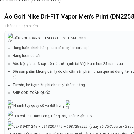
Áo Golf Nike Dri-FIT Vapor Men’s Print (DN225
Thông tin sản phẩm
ĐẾN VỚI HOÀNG TỬ SPORT – 31 HÀM LONG
Hàng luôn chính hãng, bao các loại check legit
Hàng luôn có sẵn.
Đặc biệt giá cả Shop luôn là thế mạnh tại Việt Nam hơn 25 năm qua.
Đổi sản phẩm không cần lý do chỉ cần sản phẩm chưa qua sử dụng, tem 
đủ.
Tư vấn, hỗ trợ miễn phí cho mọi khách hàng.
SHIP COD TOÀN QUỐC
Nhanh tay quay số và đặt hàng
Địa chỉ : 31 Hàm Long, Hàng Bài, Hoàn Kiếm. HN
0243.9431246 – 0913207749 – 0987256229 (quay số để được tư vấn và 