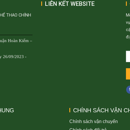
LIÊN KẾT WEBSITE
THỂ THAO CHÍNH
M
v
cậ
đị
Quận Hoàn Kiếm –
y 26/09/2023 -
CHUNG
CHÍNH SÁCH VẬN C
Chính sách vận chuyển