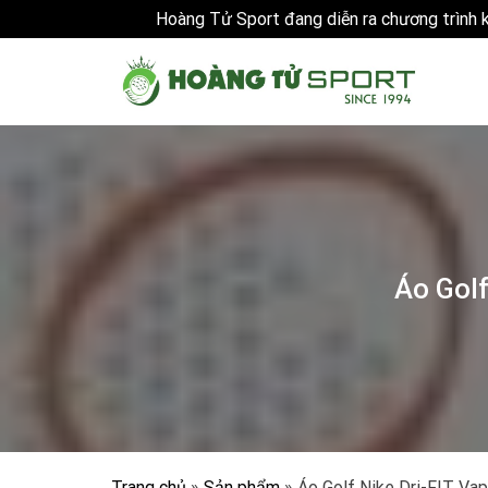
Hoàng Tử Sport đang diễn ra chương trình
Skip
to
content
Áo Golf
Trang chủ
»
Sản phẩm
»
Áo Golf Nike Dri-FIT Va