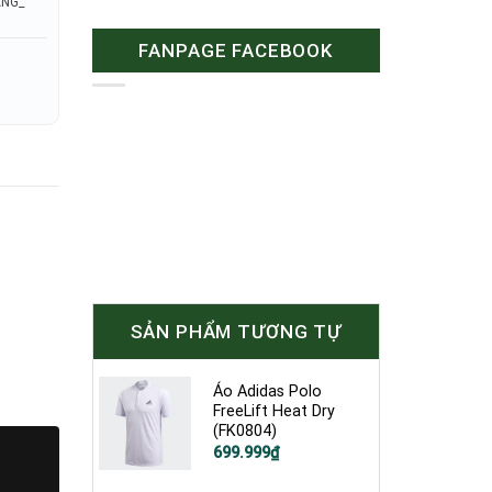
ÃNG_
FANPAGE FACEBOOK
SẢN PHẨM TƯƠNG TỰ
Áo Adidas Polo
FreeLift Heat Dry
(FK0804)
Giá
Giá
699.999
₫
gốc
hiện
là:
tại