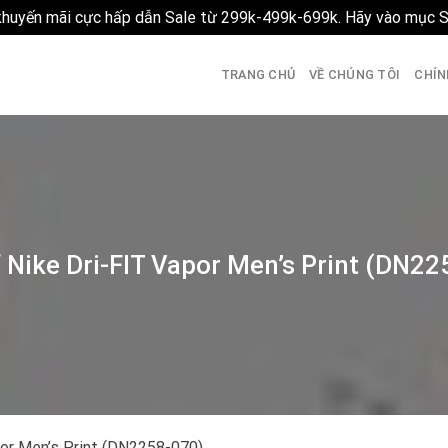
 khuyến mãi cực hấp dẫn Sale từ 299k-499k-699k. Hãy vào mục 
TRANG CHỦ
VỀ CHÚNG TÔI
CHÍN
 Nike Dri-FIT Vapor Men’s Print (DN2
por Men’s Print (DN2258-070)