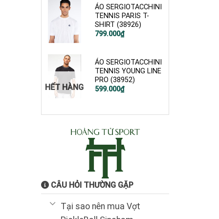
1.800.000₫.
ÁO SERGIOTACCHINI
TENNIS PARIS T-
SHIRT (38926)
799.000
₫
ÁO SERGIOTACCHINI
TENNIS YOUNG LINE
PRO (38952)
HẾT HÀNG
Giá
Giá
599.000
₫
gốc
hiện
là:
tại
1.200.000₫.
là:
599.000₫.
CÂU HỎI THƯỜNG GẶP
Tại sao nên mua Vợt