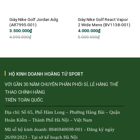
Giày Nike Golf Jordan Adg
Giày Nike Golf React Vapor
(AR7995-001)
2 Wide Mens (BV1138-001)
Giá
Giá
Giá
Giá
3.500.000
₫
4.000.000
₫
gốc
hiện
gốc
hiện
4.090.000
₫
5.000.000
₫
là:
tại
là:
tại
4.090.000₫.
là:
5.000.000₫.
là:
3.500.000₫.
4.000.000₫.
HỘ KINH DOANH HOÀNG TỬ SPORT
VỚI GẦN 30 NĂM CHUYÊN PHÂN PHỐI SỈ, LẺ HÀNG THỂ
THAO CHÍNH HÃNG
TRÊN TOÀN QUỐC.
Địa chỉ: Số 65, Phố Hàm Long – Phường Hàng Bài – Quận
Hoàn Kiếm – Thành Phố Hà Nội – Việt Nam
Mã số hộ kinh doanh: 8846940698-001 - Đăng ký ngày
26/09/2023 - Tại sở kế hoạch Hà Nội