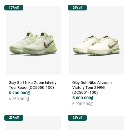
5.900.000₫.
17% off
20% off
Giày Golf Nike Zoom Infinity
Giày Golf Nike Airzoom
Tour React (DC5050-100)
Victory Tour 2 NRG
(DC5051-100)
Giá
Giá
5.200.000
₫
gốc
hiện
Giá
Giá
5.600.000
₫
6.250.000
₫
là:
tại
gốc
hiện
6.990.000
₫
6.250.000₫.
là:
là:
tại
5.200.000₫.
6.990.000₫.
là:
5.600.000₫.
20% off
24% off