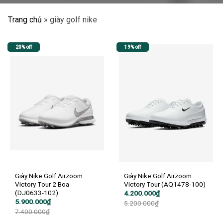
Trang chủ
»
giày golf nike
20% off
19% off
Giày Nike Golf Airzoom
Giày Nike Golf Airzoom
Victory Tour 2 Boa
Victory Tour (AQ1478-100)
(DJ0633-102)
Giá
Giá
4.200.000
₫
gốc
hiện
Giá
Giá
5.900.000
₫
5.200.000
₫
là:
tại
gốc
hiện
7.400.000
₫
5.200.000₫.
là:
là:
tại
4.200.000₫.
7.400.000₫.
là: