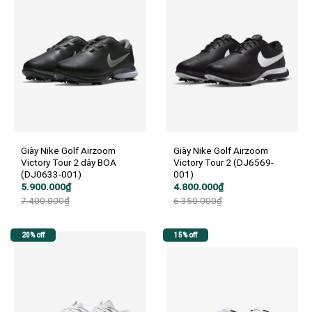
Giày Nike Golf Airzoom
Giày Nike Golf Airzoom
Victory Tour 2 dây BOA
Victory Tour 2 (DJ6569-
(DJ0633-001)
001)
Giá
Giá
Giá
Giá
5.900.000
₫
4.800.000
₫
gốc
hiện
gốc
hiện
7.400.000
₫
6.350.000
₫
là:
tại
là:
tại
7.400.000₫.
là:
6.350.000₫.
là:
5.900.000₫.
4.800.000₫.
20% off
15% off