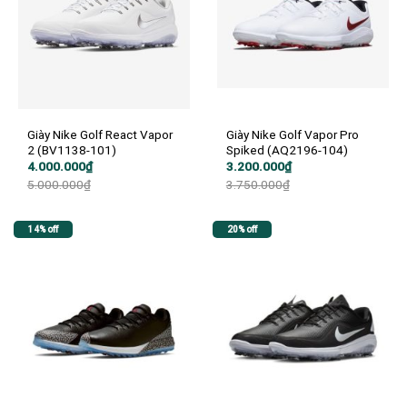
Giày Nike Golf React Vapor
Giày Nike Golf Vapor Pro
2 (BV1138-101)
Spiked (AQ2196-104)
Giá
Giá
Giá
Giá
4.000.000
₫
3.200.000
₫
gốc
hiện
gốc
hiện
5.000.000
₫
3.750.000
₫
là:
tại
là:
tại
5.000.000₫.
là:
3.750.000₫.
là:
4.000.000₫.
3.200.000₫.
14% off
20% off