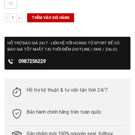
43
Giày Nike Golf React Vapor 2 Wide Mens (BV1138-001) số lượng
THÊM VÀO GIỎ HÀNG
HỖ TRỢ BÁO GIÁ 24/7 - LIÊN HỆ VỚI HOÀNG TỬ SPORT ĐỂ CÓ
BÁO GIÁ TỐT NHẤT TẠI THỜI ĐIỂM (HOTLINE / SMS / ZALO)
0987256229
Hỗ trợ kỹ thuật & tư vấn tận tình 24/7
Bảo hành chính hãng trên toàn quốc
Sản phẩm mới 100% nguyên seal, fullbox