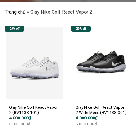
Trang chủ
»
Giày Nike Golf React Vapor 2
20% off
20% off
Giày Nike Golf React Vapor
Giày Nike Golf React Vapor
2 (BV1138-101)
2 Wide Mens (BV1138-001)
Giá
Giá
Giá
Giá
4.000.000
₫
4.000.000
₫
gốc
hiện
gốc
hiện
5.000.000
₫
5.000.000
₫
là:
tại
là:
tại
5.000.000₫.
là:
5.000.000₫.
là:
4.000.000₫.
4.000.000₫.