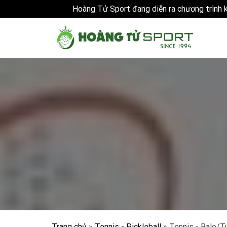
Hoàng Tử Sport đang diễn ra chương trình
Skip
to
content
Trang chủ
»
Tennis - Pickleball
»
Tennis - Balo/T