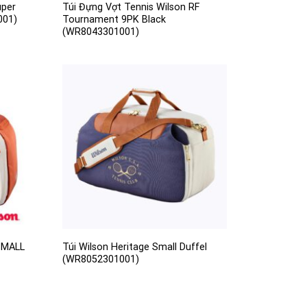
uper
Túi Đựng Vợt Tennis Wilson RF
001)
Tournament 9PK Black
(WR8043301001)
 SMALL
Túi Wilson Heritage Small Duffel
(WR8052301001)