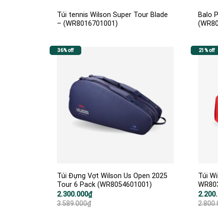
Túi tennis Wilson Super Tour Blade
Balo P
– (WR8016701001)
(WR80
36% off
21% off
Túi Đựng Vợt Wilson Us Open 2025
Túi Wi
Tour 6 Pack (WR8054601001)
WR803
Giá
Giá
Giá
Giá
2.300.000
₫
2.200
gốc
hiện
gốc
hiện
3.589.000
₫
2.800
là:
tại
là:
tại
3.589.000₫.
là:
2.800.
là: