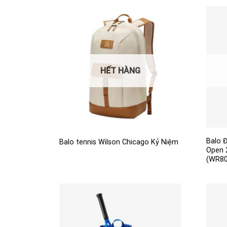
2.300.000₫.
2.200.
HẾT HÀNG
Balo 
Balo tennis Wilson Chicago Kỷ Niệm
Open 
(WR80