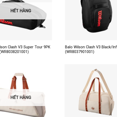
HẾT HÀNG
ilson Clash V3 Super Tour 9PK
Balo Wilson Clash V3 Black/In
 (WR8038201001)
(WR8037901001)
HẾT HÀNG