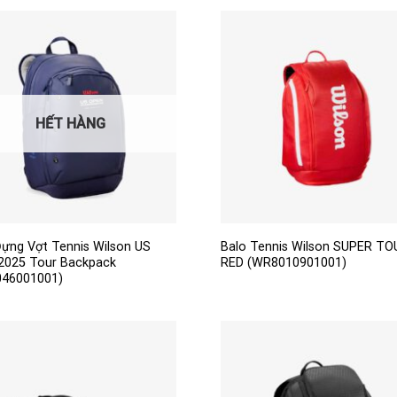
000₫.
HẾT HÀNG
Đựng Vợt Tennis Wilson US
Balo Tennis Wilson SUPER TO
2025 Tour Backpack
RED (WR8010901001)
46001001)