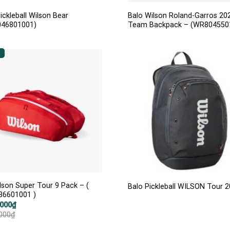
ickleball Wilson Bear
Balo Wilson Roland-Garros 20
46801001)
Team Backpack – (WR804550
lson Super Tour 9 Pack – (
Balo Pickleball WILSON Tour 
6601001 )
.000
₫
.000
₫
000₫.