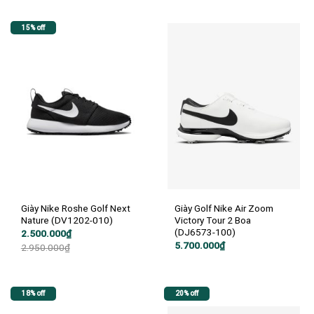
15% off
Giày Nike Roshe Golf Next
Giày Golf Nike Air Zoom
Nature (DV1202-010)
Victory Tour 2 Boa
(DJ6573-100)
Giá
Giá
2.500.000
₫
gốc
hiện
5.700.000
₫
2.950.000
₫
là:
tại
2.950.000₫.
là:
2.500.000₫.
18% off
20% off