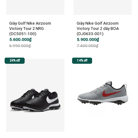
Giày Golf Nike Airzoom
Giày Nike Golf Airzoom
Victory Tour 2 NRG
Victory Tour 2 dây BOA
(DC5051-100)
(DJ0633-001)
Giá
Giá
Giá
Giá
5.600.000
₫
5.900.000
₫
gốc
hiện
gốc
hiện
6.990.000
₫
7.400.000
₫
là:
tại
là:
tại
6.990.000₫.
là:
7.400.000₫.
là:
5.600.000₫.
5.900.000₫.
24% off
14% off