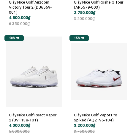
Giày Nike Golf Airzoom
Giày Nike Golf Roshe G Tour
Victory Tour 2 (DJ6569-
(AR5579-003)
001)
Giá
Giá
2.750.000
₫
gốc
hiện
Giá
Giá
4.800.000
₫
3.200.000
₫
là:
tại
gốc
hiện
6.350.000
₫
3.200.000₫.
là:
là:
tại
2.750.000₫.
6.350.000₫.
là:
4.800.000₫.
20% off
15% off
Giày Nike Golf React Vapor
Giày Nike Golf Vapor Pro
2 (BV1138-101)
Spiked (AQ2196-104)
Giá
Giá
Giá
Giá
4.000.000
₫
3.200.000
₫
gốc
hiện
gốc
hiện
5.000.000
₫
3.750.000
₫
là:
tại
là:
tại