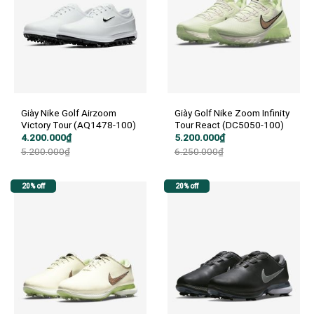
Giày Nike Golf Airzoom
Giày Golf Nike Zoom Infinity
Victory Tour (AQ1478-100)
Tour React (DC5050-100)
Giá
Giá
Giá
Giá
4.200.000
₫
5.200.000
₫
gốc
hiện
gốc
hiện
5.200.000
₫
6.250.000
₫
là:
tại
là:
tại
5.200.000₫.
là:
6.250.000₫.
là:
4.200.000₫.
5.200.000₫.
20% off
20% off