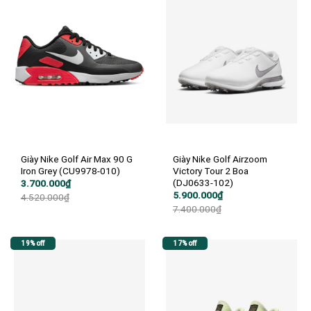
Giày Nike Golf Air Max 90 G
Giày Nike Golf Airzoom
Iron Grey (CU9978-010)
Victory Tour 2 Boa
(DJ0633-102)
Giá
Giá
3.700.000
₫
gốc
hiện
Giá
Giá
5.900.000
₫
4.520.000
₫
là:
tại
gốc
hiện
7.400.000
₫
4.520.000₫.
là:
là:
tại
3.700.000₫.
7.400.000₫.
là:
5.900.000₫.
19% off
17% off