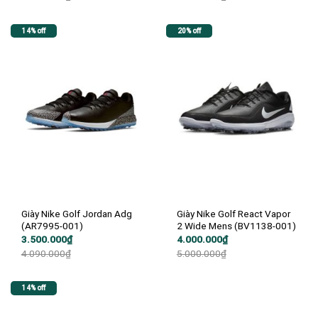
5.000.000₫.
là:
3.750.000₫.
là:
4.000.000₫.
3.200.000₫.
14% off
20% off
Giày Nike Golf Jordan Adg
Giày Nike Golf React Vapor
(AR7995-001)
2 Wide Mens (BV1138-001)
Giá
Giá
Giá
Giá
3.500.000
₫
4.000.000
₫
gốc
hiện
gốc
hiện
4.090.000
₫
5.000.000
₫
là:
tại
là:
tại
4.090.000₫.
là:
5.000.000₫.
là:
3.500.000₫.
4.000.000₫.
14% off