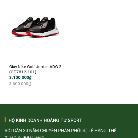
Giày Nike Golf Jordan ADG 2
(CT7812-101)
Giá
Giá
3.100.000
₫
gốc
hiện
3.600.000
₫
là:
tại
3.600.000₫.
là:
3.100.000₫.
HỘ KINH DOANH HOÀNG TỬ SPORT
VỚI GẦN 30 NĂM CHUYÊN PHÂN PHỐI SỈ, LẺ HÀNG THỂ