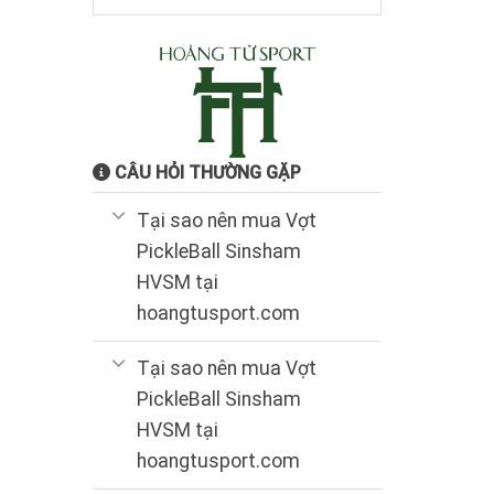
6.990.000₫.
là:
5.600.000₫.
CÂU HỎI THƯỜNG GẶP
Tại sao nên mua Vợt
PickleBall Sinsham
HVSM tại
hoangtusport.com
Tại sao nên mua Vợt
PickleBall Sinsham
HVSM tại
hoangtusport.com