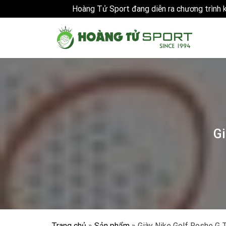
Hoàng Tử Sport đang diễn ra chương trình
Skip
to
content
Gi
Trang chủ
»
Sản phẩm
»
Giày Nike Golf Roshe G 