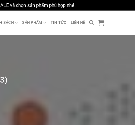
SALE và chọn sản phẩm phù hợp nhé..
Bỏ qua
H SÁCH
SẢN PHẨM
TIN TỨC
LIÊN HỆ
03)