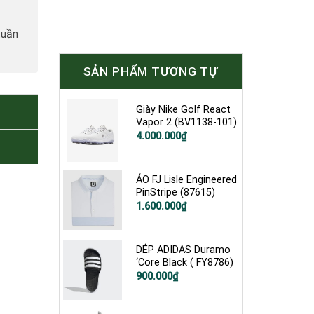
tuần
SẢN PHẨM TƯƠNG TỰ
Giày Nike Golf React
Vapor 2 (BV1138-101)
Giá
Giá
4.000.000
₫
gốc
hiện
là:
tại
5.000.000₫.
là:
4.000.000₫.
ÁO FJ Lisle Engineered
PinStripe (87615)
1.600.000
₫
DÉP ADIDAS Duramo
‘Core Black ( FY8786)
900.000
₫