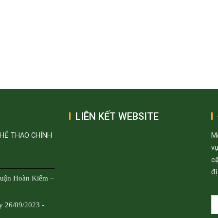
LIÊN KẾT WEBSITE
THỂ THAO CHÍNH
M
v
cậ
đị
Quận Hoàn Kiếm –
y 26/09/2023 -