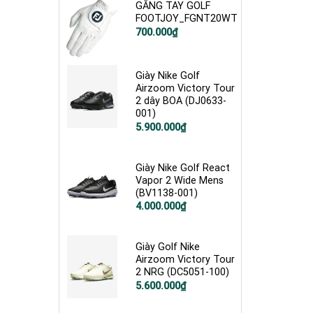
GĂNG TAY GOLF
FOOTJOY_FGNT20WT
700.000
₫
Giày Nike Golf
Airzoom Victory Tour
2 dây BOA (DJ0633-
001)
Giá
Giá
5.900.000
₫
gốc
hiện
là:
tại
7.400.000₫.
là:
5.900.000₫.
Giày Nike Golf React
Vapor 2 Wide Mens
(BV1138-001)
Giá
Giá
4.000.000
₫
gốc
hiện
là:
tại
5.000.000₫.
là:
4.000.000₫.
Giày Golf Nike
Airzoom Victory Tour
2 NRG (DC5051-100)
Giá
Giá
5.600.000
₫
gốc
hiện
là:
tại