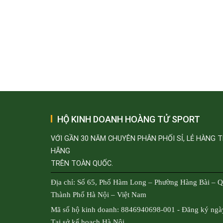
HỘ KINH DOANH HOÀNG TỬ SPORT
VỚI GẦN 30 NĂM CHUYÊN PHÂN PHỐI SỈ, LẺ HÀNG 
HÃNG
TRÊN TOÀN QUỐC.
Địa chỉ: Số 65, Phố Hàm Long – Phường Hàng Bài – 
Thành Phố Hà Nội – Việt Nam
Mã số hộ kinh doanh: 8846940698-001 - Đăng ký ngà
Tại sở kế hoạch Hà Nội