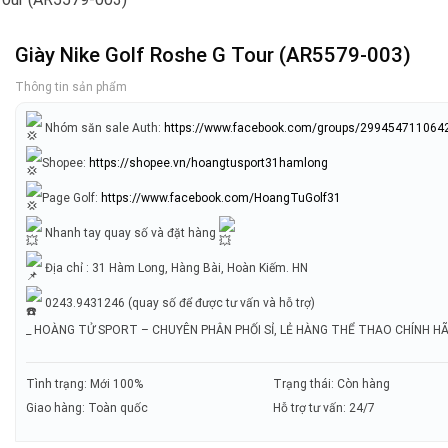
Giày Nike Golf Roshe G Tour (AR5579-003)
Thông tin sản phẩm
Nhóm săn sale Auth:
https://www.facebook.com/groups/299454711064
Shopee:
https://shopee.vn/hoangtusport31hamlong
Page Golf:
https://www.facebook.com/HoangTuGolf31
Nhanh tay quay số và đặt hàng
Địa chỉ : 31 Hàm Long, Hàng Bài, Hoàn Kiếm. HN
0243.9431246 (quay số để được tư vấn và hỗ trợ)
_ HOÀNG TỬ SPORT – CHUYÊN PHÂN PHỐI SỈ, LẺ HÀNG THỂ THAO CHÍNH H
Tình trạng: Mới 100%
Trạng thái: Còn hàng
Giao hàng: Toàn quốc
Hỗ trợ tư vấn: 24/7