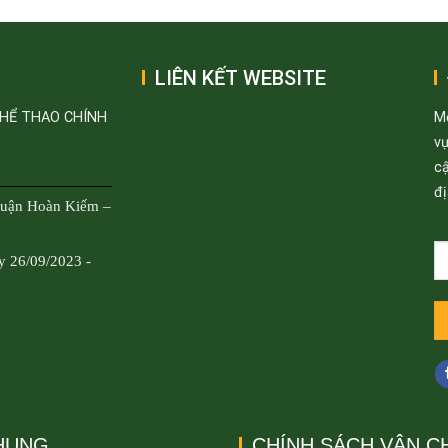
LIÊN KẾT WEBSITE
THỂ THAO CHÍNH
M
v
cậ
đị
Quận Hoàn Kiếm –
y 26/09/2023 -
CHUNG
CHÍNH SÁCH VẬN C