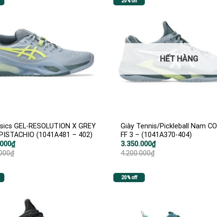
20% off
HẾT HÀNG
Asics GEL-RESOLUTION X GREY
Giày Tennis/Pickleball Nam C
PISTACHIO (1041A481 – 402)
FF 3 – (1041A370-404)
Giá
Giá
.000
₫
3.350.000
₫
gốc
hiện
.000
₫
4.200.000
₫
là:
tại
000₫.
4.200.000₫.
là:
000₫.
3.350.000₫.
20% off