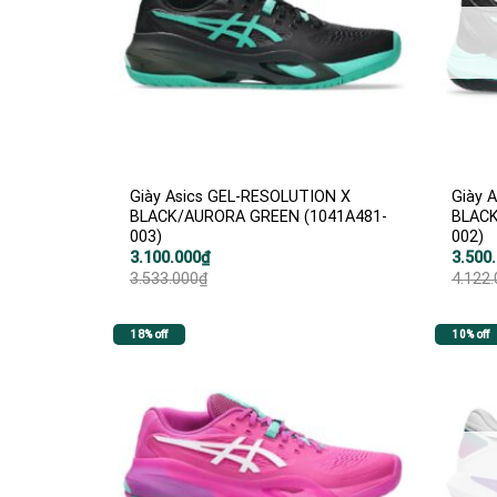
Giày Asics GEL-RESOLUTION X
Giày 
BLACK/AURORA GREEN (1041A481-
BLACK
003)
002)
Giá
Giá
Giá
Giá
3.100.000
₫
3.500
gốc
hiện
gốc
hiện
3.533.000
₫
4.122
là:
tại
là:
tại
3.533.000₫.
là:
4.122.
là:
3.100.000₫.
3.500.
18% off
10% off