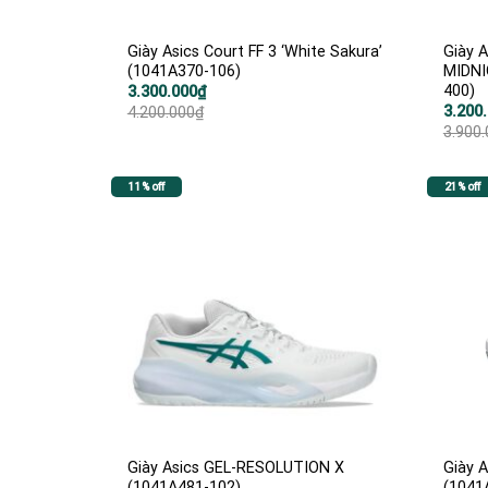
Giày Asics Court FF 3 ‘White Sakura’
Giày 
(1041A370-106)
MIDNI
400)
Giá
Giá
3.300.000
₫
gốc
hiện
Giá
Giá
3.200
4.200.000
₫
là:
tại
gốc
hiện
3.900
4.200.000₫.
là:
là:
tại
3.300.000₫.
3.900.
là:
3.200.
11% off
21% off
Giày Asics GEL-RESOLUTION X
Giày 
(1041A481-102)
(1041