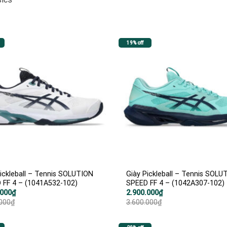
19% off
ickleball – Tennis SOLUTION
Giày Pickleball – Tennis SOLU
 FF 4 – (1041A532-102)
SPEED FF 4 – (1042A307-102)
Giá
Giá
.000
₫
2.900.000
₫
gốc
hiện
.000
₫
3.600.000
₫
là:
tại
000₫.
3.600.000₫.
là:
000₫.
2.900.000₫.