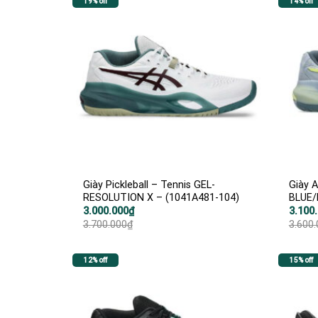
19% off
14% off
Giày Pickleball – Tennis GEL-
Giày 
RESOLUTION X – (1041A481-104)
BLUE/
Giá
Giá
Giá
Giá
3.000.000
₫
3.100
gốc
hiện
gốc
hiện
3.700.000
₫
3.600
là:
tại
là:
tại
3.700.000₫.
là:
3.600.
là:
3.000.000₫.
3.100.
12% off
15% off