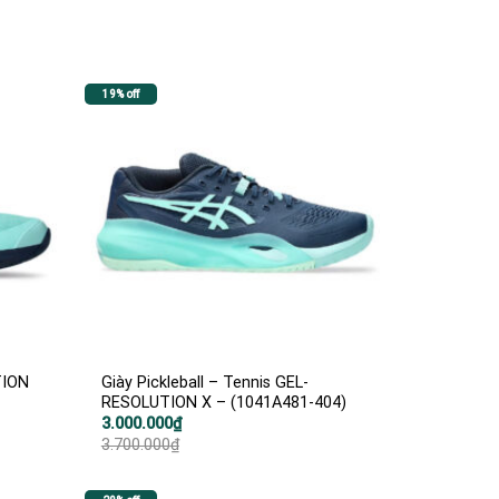
19% off
TION
Giày Pickleball – Tennis GEL-
RESOLUTION X – (1041A481-404)
Giá
Giá
3.000.000
₫
gốc
hiện
3.700.000
₫
là:
tại
3.700.000₫.
là:
3.000.000₫.