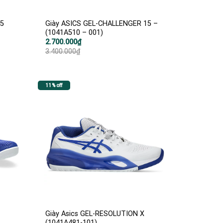
15
Giày ASICS GEL-CHALLENGER 15 –
(1041A510 – 001)
Giá
Giá
2.700.000
₫
gốc
hiện
3.400.000
₫
là:
tại
3.400.000₫.
là:
2.700.000₫.
11% off
Giày Asics GEL-RESOLUTION X
(1041A481-101)