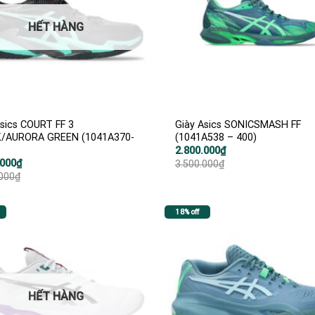
HẾT HÀNG
Asics COURT FF 3
Giày Asics SONICSMASH FF
/AURORA GREEN (1041A370-
(1041A538 – 400)
Giá
Giá
2.800.000
₫
gốc
hiện
.000
₫
3.500.000
₫
là:
tại
.000
₫
3.500.000₫.
là:
2.800.000₫.
000₫.
000₫.
18% off
HẾT HÀNG