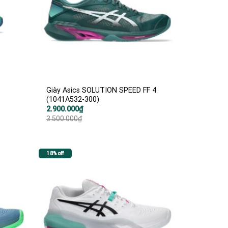
Giày Asics SOLUTION SPEED FF 4
(1041A532-300)
Giá
Giá
2.900.000
₫
gốc
hiện
3.500.000
₫
là:
tại
3.500.000₫.
là:
2.900.000₫.
18% off