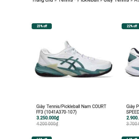
23% off
22% off
Giày Tennis/Pickleball Nam COURT
Giày P
FF3 (1041A370-107)
SPEED
Giá
Giá
Giá
Giá
3.250.000
₫
2.900
gốc
hiện
gốc
hiện
4.200.000
₫
3.700
là:
tại
là:
tại
4.200.000₫.
là:
3.700.
là:
3.250.000₫.
2.900.