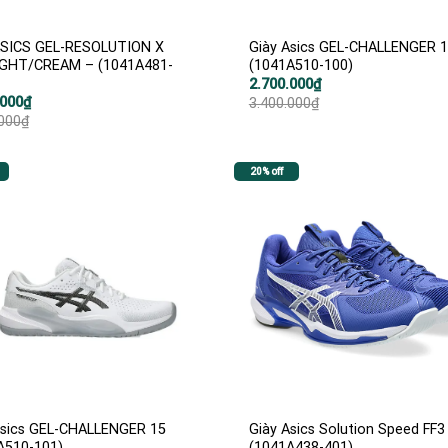
ASICS GEL-RESOLUTION X
Giày Asics GEL-CHALLENGER 
GHT/CREAM – (1041A481-
(1041A510-100)
Giá
Giá
2.700.000
₫
gốc
hiện
.000
₫
3.400.000
₫
là:
tại
.000
₫
3.400.000₫.
là:
2.700.000₫.
000₫.
000₫.
20% off
Asics GEL-CHALLENGER 15
Giày Asics Solution Speed FF3
A510-101)
(1041A438-401)