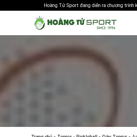
Hoàng Tử Sport đang diễn ra chương trình
Skip
to
content
Trang chủ
»
Tennis - Pickleball
»
Giày Tennis
»
As