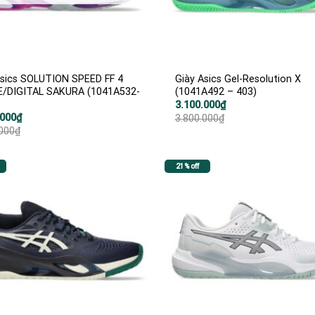
Asics SOLUTION SPEED FF 4
Giày Asics Gel-Resolution X
/DIGITAL SAKURA (1041A532-
(1041A492 – 403)
Giá
Giá
3.100.000
₫
gốc
hiện
.000
₫
3.800.000
₫
là:
tại
.000
₫
3.800.000₫.
là:
3.100.000₫.
000₫.
000₫.
21% off