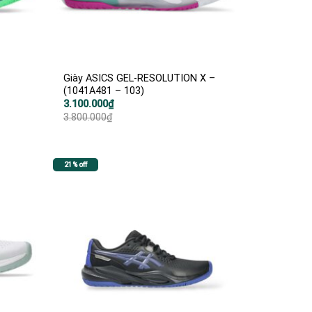
Giày ASICS GEL-RESOLUTION X –
(1041A481 – 103)
Giá
Giá
3.100.000
₫
gốc
hiện
3.800.000
₫
là:
tại
3.800.000₫.
là:
3.100.000₫.
21% off