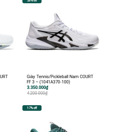
20% off
OURT
Giày Tennis/Pickleball Nam COURT
FF 3 – (1041A370-100)
Giá
Giá
3.350.000
₫
gốc
hiện
4.200.000
₫
là:
tại
4.200.000₫.
là:
3.350.000₫.
17% off